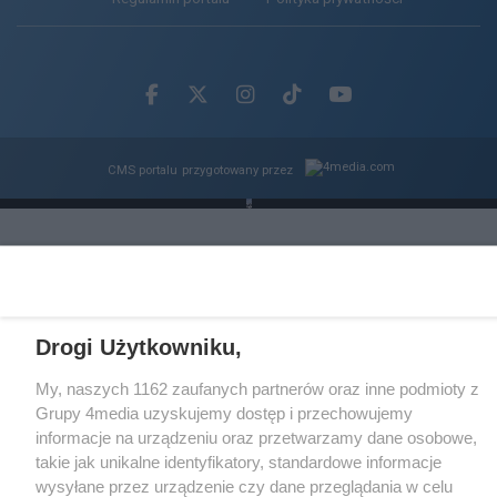
Facebook.com
X.com
Instagram.com
Tiktok.com
Youtube.com
CMS portalu
przygotowany przez
Loaded
:
Unmute
100.00%
Drogi Użytkowniku,
My, naszych 1162 zaufanych partnerów oraz inne podmioty z
Grupy 4media uzyskujemy dostęp i przechowujemy
informacje na urządzeniu oraz przetwarzamy dane osobowe,
takie jak unikalne identyfikatory, standardowe informacje
wysyłane przez urządzenie czy dane przeglądania w celu