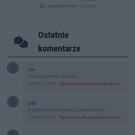
REKLAMA
instalację monitoringu. Jedną z
najważniejszych zmian będzie
wyposażenie ośrodka w kort do tenisa
ziemnego.
Ostatnie
Poprzednie
Następ
komentarze
Autor komentarza:
Jan
Treść komentarza:
Juz zaczynacie straszyć
Data dodania komentarza:
Źródło komentarza:
6.08.2026, 09:05
Zapłacimy fortunę za tradycyjny, polski obiad?! Ceny ziemniaków w skupach skoczyły o 265 procent!
Autor komentarza:
DdD
Treść komentarza:
A będzie można płacić pieniędzmi we
wszystkich? Bo banknoty emitowane przez
Data dodania komentarza:
Źródło komentarza:
3.08.2026, 14:13
Wybawienie dla pasażerów w Rzeszowie? W mieście ruszyły testy nowego rozwiązania
Narodowy Bank Polski, są prawnym środkiem
płatniczym w Polsce, a nie jakieś telefony,