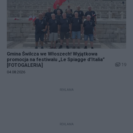
Gmina Świlcza we Włoszech! Wyjątkowa
promocja na festiwalu „Le Spiagge d’Italia”
Liczba zd
19
[FOTOGALERIA]
Data dodania galerii:
04.08.2026
REKLAMA
REKLAMA