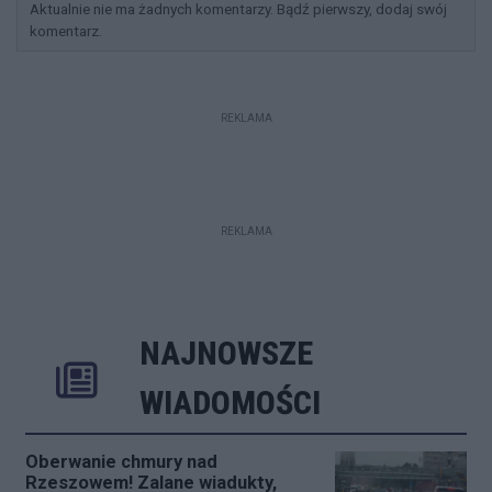
Aktualnie nie ma żadnych komentarzy. Bądź pierwszy, dodaj swój
komentarz.
REKLAMA
REKLAMA
NAJNOWSZE
Rozwiń
Poprzednie
Następne
Kliknij aby 
K
WIADOMOŚCI
Oberwanie chmury nad
Rzeszowem! Zalane wiadukty,