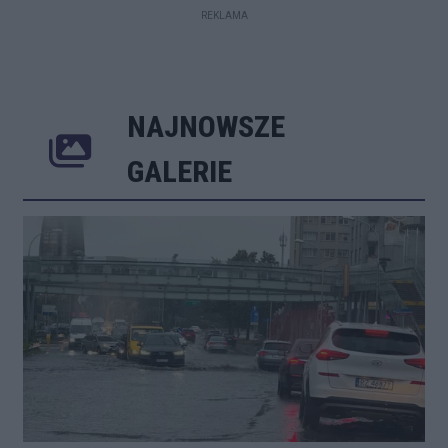
REKLAMA
NAJNOWSZE
Poprzednie
Następne
Kliknij 
GALERIE