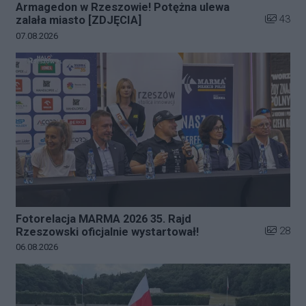
Armagedon w Rzeszowie! Potężna ulewa
Liczba zd
43
zalała miasto [ZDJĘCIA]
Data dodania galerii:
07.08.2026
Fotorelacja MARMA 2026 35. Rajd
Liczba zd
28
Rzeszowski oficjalnie wystartował!
Data dodania galerii:
06.08.2026