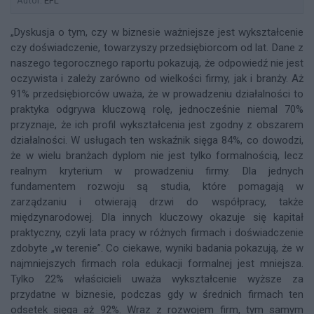
Autor:
EFL
„Dyskusja o tym, czy w biznesie ważniejsze jest wykształcenie
czy doświadczenie, towarzyszy przedsiębiorcom od lat. Dane z
naszego tegorocznego raportu pokazują, że odpowiedź nie jest
oczywista i zależy zarówno od wielkości firmy, jak i branży. Aż
91% przedsiębiorców uważa, że w prowadzeniu działalności to
praktyka odgrywa kluczową rolę, jednocześnie niemal 70%
przyznaje, że ich profil wykształcenia jest zgodny z obszarem
działalności. W usługach ten wskaźnik sięga 84%, co dowodzi,
że w wielu branżach dyplom nie jest tylko formalnością, lecz
realnym kryterium w prowadzeniu firmy. Dla jednych
fundamentem rozwoju są studia, które pomagają w
zarządzaniu i otwierają drzwi do współpracy, także
międzynarodowej. Dla innych kluczowy okazuje się kapitał
praktyczny, czyli lata pracy w różnych firmach i doświadczenie
zdobyte „w terenie”. Co ciekawe, wyniki badania pokazują, że w
najmniejszych firmach rola edukacji formalnej jest mniejsza.
Tylko 22% właścicieli uważa wykształcenie wyższe za
przydatne w biznesie, podczas gdy w średnich firmach ten
odsetek sięga aż 92%. Wraz z rozwojem firm, tym samym