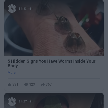
8 h 33 min
5 Hidden Signs You Have Worms Inside Your
Body
More
331
123
367
8 h 27 min