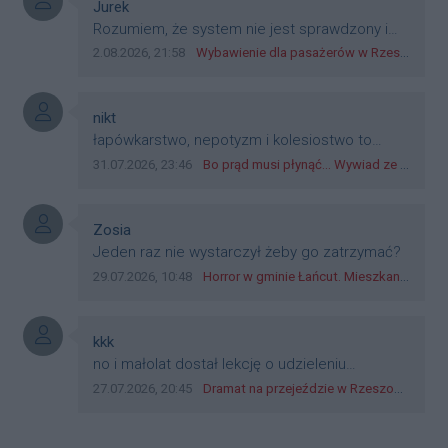
plastik czy inne bliki. Zakrawa na
Autor komentarza:
Jurek
dyskryminację.
Treść komentarza:
Rozumiem, że system nie jest sprawdzony i
przetestowany. Wybieram się z mim młodym
Data dodania komentarza:
Źródło komentarza:
2.08.2026, 21:58
Wybawienie dla pasażerów w Rzeszowie? W mieście ruszyły testy nowego rozwiązania
do szkoły, zobaczymy jak to ztm, gmina
boguchwała i inne zajęte w tej całej organizacji
przejazdów dadzą radę. Albo ogarną, jak to
Autor komentarza:
nikt
teraz młode ludzie mówią.
Treść komentarza:
łapówkarstwo, nepotyzm i kolesiostwo to
norma w pge dystrybucja rzeszów, takie ***e
Data dodania komentarza:
Źródło komentarza:
31.07.2026, 23:46
Bo prąd musi płynąć... Wywiad ze Zbigniewem Możdżeniem - Dyrektorem Generalnym Oddziału PGE Dystrybucja w Rzeszowie
jak wozowicz czy rybarczyk lub kutyła
cieleckiz dupo na głowie nadal pracują bo to
zagorzali pisowcy
Autor komentarza:
Zosia
Treść komentarza:
Jeden raz nie wystarczył żeby go zatrzymać?
Data dodania komentarza:
Źródło komentarza:
29.07.2026, 10:48
Horror w gminie Łańcut. Mieszkaniec Rzeszowa terroryzował rodzinę nożem i zaatakował policjantów! [VIDEO]
Autor komentarza:
kkk
Treść komentarza:
no i małolat dostał lekcję o udzieleniu
pierwszeństwa
Data dodania komentarza:
Źródło komentarza:
27.07.2026, 20:45
Dramat na przejeździe w Rzeszowie. 16-latek na hulajnodze wjechał wprost pod szynobus