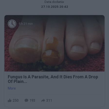
Data dodania:
27.10.2025 20:42
5 h 21 min
Fungus Is A Parasite, And It Dies From A Drop
Of Plain...
More
250
193
311