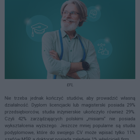
EFL
Nie trzeba jednak kończyć studiów, aby prowadzić własną
działalność. Dyplom licencjacki lub magisterski posiada 29%
przedsiębiorców, studia inżynierskie ukończyło również 29%.
Czyli 42% zarządzających polskimi „misiami” nie posiada
wykształcenia wyższego. Jeszcze mniej popularne są studia
podyplomowe, które do swojego CV może wpisać tylko 11%
szefów MŚP, a doktorat posiada zaledwie 1% właścicieli firm.