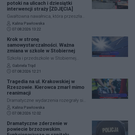
potoki na ulicach i dziesiątki
interwencji straży [ZDJĘCIA]
Gwałtowna nawałnica, która przeszła
nad Rzeszowem tuż po godzinie 12:00,
Autor artykułu:
Kalina Pawłowska
Data dodania artykułu:
w kilka minut sparaliżowała ruch w
07.08.2026 13:22
stolicy Podkarpacia. Przeistoczone w
Krok w stronę
rwące potoki ulice, zalane wiadukty i
samowystarczalności. Ważna
wybijające studzienki kanalizacyjne
zmiana w szkole w Stobiernej
odcięły od świata kluczowe arterie.
Szkoła i przedszkole w Stobiernej
Podkarpaccy strażacy wyjeżdżali do
przejdą technologiczną transformację,
Autor artykułu:
Gabriela Trąd
akcji już blisko 70 razy! Mamy dla Was
Data dodania artykułu:
która znacząco wpłynie na budżet
07.08.2026 12:21
zdjęcia z zalanych punktów miasta.
placówki oraz środowisko. Gmina
Tragedia na ul. Krakowskiej w
Trzebownisko oficjalnie
Rzeszowie. Kierowca zmarł mimo
przypieczętowała umowę z wykonawcą
reanimacji
na realizację nowoczesnego systemu
Dramatyczne wydarzenia rozegrały się
zasilania. Dzięki nowej inwestycji
w piątkowy poranek na jednej z
Autor artykułu:
Kalina Pawłowska
placówka nie tylko ograniczy pobór
Data dodania artykułu:
najważniejszych arterii
07.08.2026 12:02
prądu z sieci, ale też zwiększy swoje
komunikacyjnych Rzeszowa. Kierowca
Dramatyczne zderzenie w
bezpieczeństwo energetyczne.
samochodu osobowego
powiecie brzozowskim.
prawdopodobnie doznał nagłego
Funkcjonariusze w szpitalu