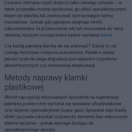
Czasami złamana część dotyczy tylko samego uchwytu – w
takim przypadku można spróbować go skleić specjalistycznym
klejem do plastiku lub zastosować wzmacniające taśmy
montażowe. Jednak gdy pęknięcie obejmuje strefy
odpowiedzialne za przenoszenie siły lub mocowanie do ramy
okiennej, lepszym rozwiązaniem będzie wymiana
klamki
.
Czy każdą pękniętą klamkę da się uratować? Zależy to od
rodzaju tworzywa i miejsca uszkodzenia. Plastik o niskiej
jakości szybciej ulega degradacji pod wpływem czynników
atmosferycznych czy intensywnej eksploatacji.
Metody naprawy klamki
plastikowej
Wśród najczęściej stosowanych sposobów na regenerację
pękniętej powierzchni wyróżnia się spawanie ultradźwiękowe
oraz klejenie cyjanoakrylowe (super glue). Spawanie daje trwały
efekt i pozwala odzyskać sztywność elementu bez widocznych
śladów łączenia – jednak wymaga dostępu do
specjalistycznego sprzętu.