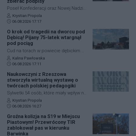
zbierać podpisy
Poseł Konfederacji oraz Nowej Nadziei,
Michał Połuboczek, deklaruje
Autor artykułu:
Krystian Propola
Data dodania artykułu:
gotowość do zaangażowania się w
06.08.2026 17:17
działania zmierzające do
O krok od tragedii na dworcu pod
przeprowadzenia referendum w
Dębicą! Pijany 75-latek wtargnął
sprawie odwołania prezydenta
pod pociąg
Rzeszowa, Konrada Fijołka. W
Cud na torach w powiecie dębickim.
programie "Cogito… u Raczyńskiej" na
Pijany 75-letni mężczyzna wtargnął pod
Autor artykułu:
Kalina Pawłowska
antenie wPolsce24 ocenił, że jeśli
Data dodania artykułu:
nadjeżdżający pociąg na dworcu PKP w
06.08.2026 17:11
inicjatywa nie uzyska poparcia Rady
Czarnej. Mimo że zdarzenie wyglądało
Naukowczyni z Rzeszowa
Miasta, możliwe będzie rozpoczęcie
dramatycznie, senior wyszedł z niego
stworzyła wirtualną wystawę o
zbiórki podpisów wśród mieszkańców.
bez poważniejszych obrażeń. Skutkiem
twórcach polskiej pedagogiki
incydentu były jednak spore utrudnienia
Sylwetki 54 osób, które miały wpływ na
na kolei, ruch pociągów zablokowano
rozwój polskiej edukacji przedszkolnej i
Autor artykułu:
Krystian Propola
na niemal godzinę.
Data dodania artykułu:
wczesnoszkolnej, można poznać dzięki
06.08.2026 16:27
nowej wystawie internetowej. Autorką
Groźna kolizja na S19 w Miejscu
projektu "Polska pedagogika
Piastowym! Przewrócony TIR
przedszkolna i wczesnoszkolna i jej
zablokował pas w kierunku
twórcy" jest dr Mariola Kinal z Instytutu
Barwinka