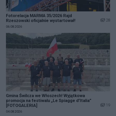
Fotorelacja MARMA 35/2026 Rajd
Liczba zd
28
Rzeszowski oficjalnie wystartował!
Data dodania galerii:
06.08.2026
Gmina Świlcza we Włoszech! Wyjątkowa
promocja na festiwalu „Le Spiagge d’Italia”
Liczba zd
19
[FOTOGALERIA]
Data dodania galerii:
04.08.2026