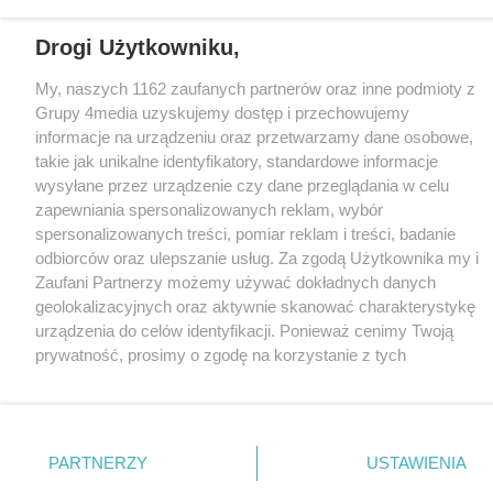
Redakcja
Reklama
Kontakt
Patronat medialny
Drogi Użytkowniku,
Regulamin portalu
Polityka prywatności
My, naszych 1162 zaufanych partnerów oraz inne podmioty z
Grupy 4media uzyskujemy dostęp i przechowujemy
informacje na urządzeniu oraz przetwarzamy dane osobowe,
Facebook.com
X.com
Instagram.com
Tiktok.com
Youtube.com
takie jak unikalne identyfikatory, standardowe informacje
wysyłane przez urządzenie czy dane przeglądania w celu
zapewniania spersonalizowanych reklam, wybór
CMS portalu
przygotowany przez
spersonalizowanych treści, pomiar reklam i treści, badanie
Loaded
:
Unmute
odbiorców oraz ulepszanie usług. Za zgodą Użytkownika my i
51.07%
Zaufani Partnerzy możemy używać dokładnych danych
geolokalizacyjnych oraz aktywnie skanować charakterystykę
urządzenia do celów identyfikacji. Ponieważ cenimy Twoją
prywatność, prosimy o zgodę na korzystanie z tych
technologii poprzez kliknięcie „Akceptuję”. Zgoda jest
dobrowolna i zawsze możesz ją zmienić/wycofać klikając
przycisk ustawień prywatności znajdujący się w lewym
dolnym rogu strony
. Niektóre rodzaje przetwarzania
PARTNERZY
USTAWIENIA
danych nie wymagają zgody użytkownika, ale masz prawo