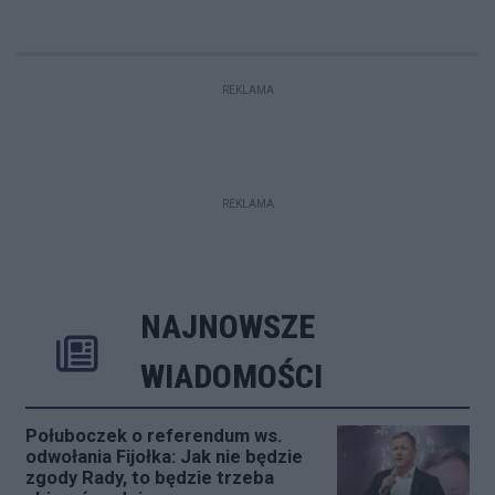
REKLAMA
REKLAMA
NAJNOWSZE
Rozwiń
Poprzednie
Następne
Kliknij aby 
K
WIADOMOŚCI
Połuboczek o referendum ws.
odwołania Fijołka: Jak nie będzie
zgody Rady, to będzie trzeba