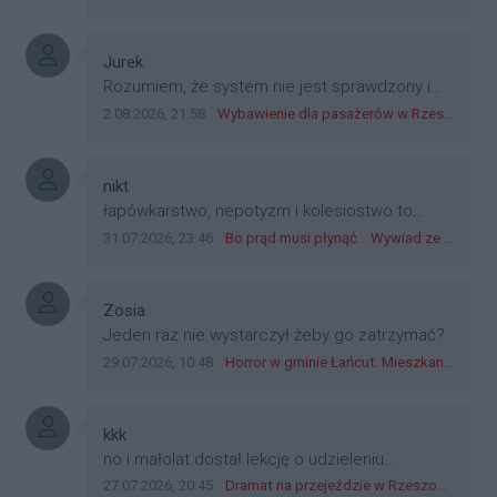
Narodowy Bank Polski, są prawnym środkiem
płatniczym w Polsce, a nie jakieś telefony,
plastik czy inne bliki. Zakrawa na
Autor komentarza:
Jurek
dyskryminację.
Treść komentarza:
Rozumiem, że system nie jest sprawdzony i
przetestowany. Wybieram się z mim młodym
Data dodania komentarza:
Źródło komentarza:
2.08.2026, 21:58
Wybawienie dla pasażerów w Rzeszowie? W mieście ruszyły testy nowego rozwiązania
do szkoły, zobaczymy jak to ztm, gmina
boguchwała i inne zajęte w tej całej organizacji
przejazdów dadzą radę. Albo ogarną, jak to
Autor komentarza:
nikt
teraz młode ludzie mówią.
Treść komentarza:
łapówkarstwo, nepotyzm i kolesiostwo to
norma w pge dystrybucja rzeszów, takie ***e
Data dodania komentarza:
Źródło komentarza:
31.07.2026, 23:46
Bo prąd musi płynąć... Wywiad ze Zbigniewem Możdżeniem - Dyrektorem Generalnym Oddziału PGE Dystrybucja w Rzeszowie
jak wozowicz czy rybarczyk lub kutyła
cieleckiz dupo na głowie nadal pracują bo to
zagorzali pisowcy
Autor komentarza:
Zosia
Treść komentarza:
Jeden raz nie wystarczył żeby go zatrzymać?
Data dodania komentarza:
Źródło komentarza:
29.07.2026, 10:48
Horror w gminie Łańcut. Mieszkaniec Rzeszowa terroryzował rodzinę nożem i zaatakował policjantów! [VIDEO]
Autor komentarza:
kkk
Treść komentarza:
no i małolat dostał lekcję o udzieleniu
pierwszeństwa
Data dodania komentarza:
Źródło komentarza:
27.07.2026, 20:45
Dramat na przejeździe w Rzeszowie. 16-latek na hulajnodze wjechał wprost pod szynobus