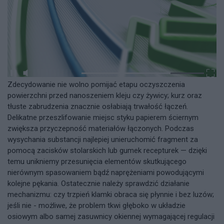
Zdecydowanie nie wolno pomijać etapu oczyszczenia
powierzchni przed nanoszeniem kleju czy żywicy; kurz oraz
tłuste zabrudzenia znacznie osłabiają trwałość łączeń.
Delikatne przeszlifowanie miejsc styku papierem ściernym
zwiększa przyczepność materiałów łączonych. Podczas
wysychania substancji najlepiej unieruchomić fragment za
pomocą zacisków stolarskich lub gumek recepturek — dzięki
temu unikniemy przesunięcia elementów skutkującego
nierównym spasowaniem bądź naprężeniami powodującymi
kolejne pękania. Ostatecznie należy sprawdzić działanie
mechanizmu: czy trzpień klamki obraca się płynnie i bez luzów;
jeśli nie - możliwe, że problem tkwi głęboko w układzie
osiowym albo samej zasuwnicy okiennej wymagającej regulacji