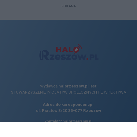
REKLAMA
Wydawcą
halorzeszow.pl
jest:
STOWARZYSZENIE INICJATYW SPOŁECZNYCH PERSPEKTYWA
Adres do korespondencji:
ul. Piastów 3/20
35-077 Rzeszów
kontakt@halorzeszow.pl