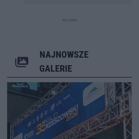
REKLAMA
NAJNOWSZE
Poprzednie
Następne
Kliknij 
GALERIE