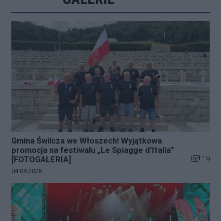
Gmina Świlcza we Włoszech! Wyjątkowa
promocja na festiwalu „Le Spiagge d’Italia”
Liczba zd
19
[FOTOGALERIA]
Data dodania galerii:
04.08.2026