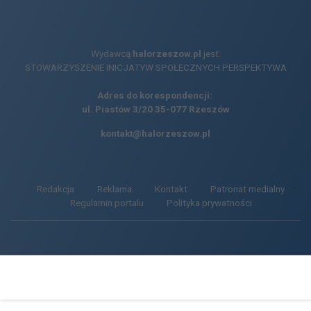
Wydawcą
halorzeszow.pl
jest:
STOWARZYSZENIE INICJATYW SPOŁECZNYCH PERSPEKTYWA
Adres do korespondencji:
ul. Piastów 3/20
35-077 Rzeszów
kontakt@halorzeszow.pl
Redakcja
Reklama
Kontakt
Patronat medialny
Regulamin portalu
Polityka prywatności
Facebook.com
X.com
Instagram.com
Tiktok.com
Youtube.com
CMS portalu
przygotowany przez