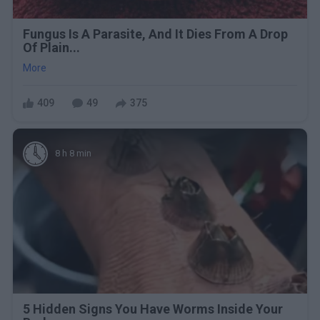
Fungus Is A Parasite, And It Dies From A Drop
Of Plain...
More
409
49
375
8 h 8 min
5 Hidden Signs You Have Worms Inside Your