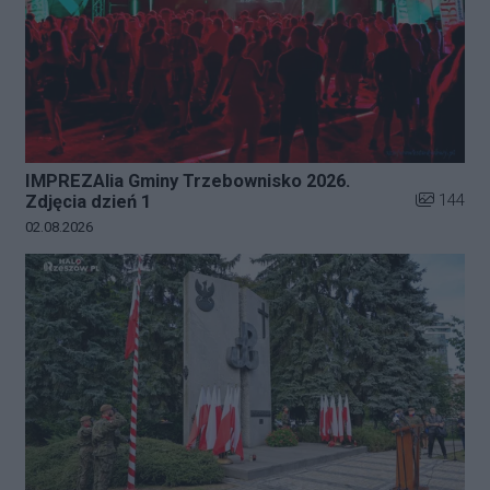
IMPREZAlia Gminy Trzebownisko 2026.
Liczba zdj
144
Zdjęcia dzień 1
Data dodania galerii:
02.08.2026