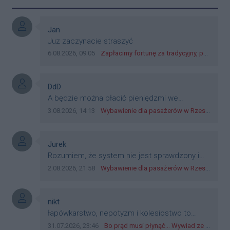
Autor komentarza:
Jan
Treść komentarza:
Juz zaczynacie straszyć
Data dodania komentarza:
Źródło komentarza:
6.08.2026, 09:05
Zapłacimy fortunę za tradycyjny, polski obiad?! Ceny ziemniaków w skupach skoczyły o 265 procent!
Autor komentarza:
DdD
Treść komentarza:
A będzie można płacić pieniędzmi we
wszystkich? Bo banknoty emitowane przez
Data dodania komentarza:
Źródło komentarza:
3.08.2026, 14:13
Wybawienie dla pasażerów w Rzeszowie? W mieście ruszyły testy nowego rozwiązania
Narodowy Bank Polski, są prawnym środkiem
płatniczym w Polsce, a nie jakieś telefony,
plastik czy inne bliki. Zakrawa na
Autor komentarza:
Jurek
dyskryminację.
Treść komentarza:
Rozumiem, że system nie jest sprawdzony i
przetestowany. Wybieram się z mim młodym
Data dodania komentarza:
Źródło komentarza:
2.08.2026, 21:58
Wybawienie dla pasażerów w Rzeszowie? W mieście ruszyły testy nowego rozwiązania
do szkoły, zobaczymy jak to ztm, gmina
boguchwała i inne zajęte w tej całej organizacji
przejazdów dadzą radę. Albo ogarną, jak to
Autor komentarza:
nikt
teraz młode ludzie mówią.
Treść komentarza:
łapówkarstwo, nepotyzm i kolesiostwo to
norma w pge dystrybucja rzeszów, takie ***e
Data dodania komentarza:
Źródło komentarza:
31.07.2026, 23:46
Bo prąd musi płynąć... Wywiad ze Zbigniewem Możdżeniem - Dyrektorem Generalnym Oddziału PGE Dystrybucja w Rzeszowie