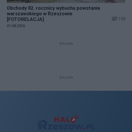
Obchody 82. rocznicy wybuchu powstania
warszawskiego w Rzeszowie
Liczba zdj
159
[FOTORELACJA]
Data dodania galerii:
01.08.2026
REKLAMA
REKLAMA