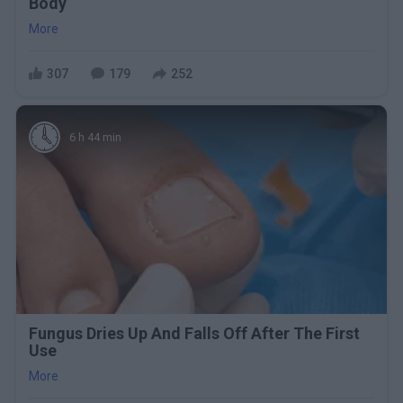
Body
More
307
179
252
6 h 44 min
Fungus Dries Up And Falls Off After The First
Use
More