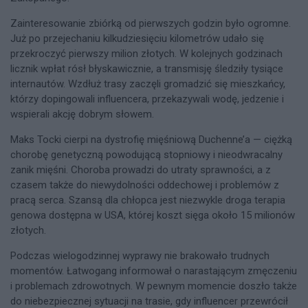
Zainteresowanie zbiórką od pierwszych godzin było ogromne.
Już po przejechaniu kilkudziesięciu kilometrów udało się
przekroczyć pierwszy milion złotych. W kolejnych godzinach
licznik wpłat rósł błyskawicznie, a transmisję śledziły tysiące
internautów. Wzdłuż trasy zaczęli gromadzić się mieszkańcy,
którzy dopingowali influencera, przekazywali wodę, jedzenie i
wspierali akcję dobrym słowem.
Maks Tocki cierpi na dystrofię mięśniową Duchenne’a — ciężką
chorobę genetyczną powodującą stopniowy i nieodwracalny
zanik mięśni. Choroba prowadzi do utraty sprawności, a z
czasem także do niewydolności oddechowej i problemów z
pracą serca. Szansą dla chłopca jest niezwykle droga terapia
genowa dostępna w USA, której koszt sięga około 15 milionów
złotych.
Podczas wielogodzinnej wyprawy nie brakowało trudnych
momentów. Łatwogang informował o narastającym zmęczeniu
i problemach zdrowotnych. W pewnym momencie doszło także
do niebezpiecznej sytuacji na trasie, gdy influencer przewrócił