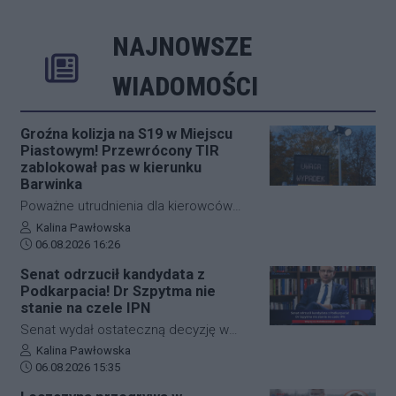
NAJNOWSZE
Rozwiń
Poprzednie
Następne
Kliknij aby 
K
WIADOMOŚCI
Groźna kolizja na S19 w Miejscu
Piastowym! Przewrócony TIR
zablokował pas w kierunku
Barwinka
Poważne utrudnienia dla kierowców
jadących w stronę przejścia
Autor artykułu:
Kalina Pawłowska
Data dodania artykułu:
granicznego w Barwinku. Na trasie S19
06.08.2026 16:26
na wysokości Miejsca Piastowego
Senat odrzucił kandydata z
doszło do zderzenia samochodu
Podkarpacia! Dr Szpytma nie
osobowego z ciężarowym. W wyniku
stanie na czele IPN
kolizji TIR przewrócił się i zablokował
Senat wydał ostateczną decyzję w
pas awaryjny oraz wolny. Ruch w
sprawie obsadzenia stanowiska
Autor artykułu:
Kalina Pawłowska
miejscu zdarzenia odbywa się
Data dodania artykułu:
prezesa Instytutu Pamięci Narodowej.
06.08.2026 15:35
wyłącznie lewym pasem.
Iz wyższa parlamentu nie wyraziła