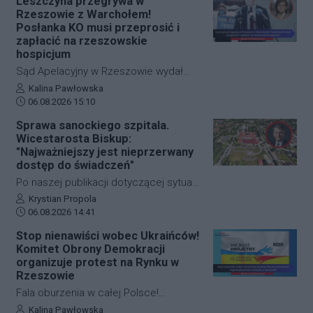
Leszczyna przegrywa w
zgody na powołanie pochodzącego z
Rzeszowie z Warchołem!
Markowej na Podkarpaciu dr. Mateusza
Posłanka KO musi przeprosić i
Szpytmy. Wywodzący się z naszego
zapłacić na rzeszowskie
hospicjum
regionu historyk i współtwórca
Muzeum Polaków Ratujących Żydów
Sąd Apelacyjny w Rzeszowie wydał
im. Rodziny Ulmów mimo uzyskania
ostateczny i prawomocny wyrok w
Autor artykułu:
Kalina Pawłowska
wotum zaufania w Sejmie, został
Data dodania artykułu:
głośnym procesie o ochronę dóbr
06.08.2026 15:10
odrzucony głosami Senatu. Cała
osobistych. Izabela Leszczyna
Sprawa sanockiego szpitala.
procedura wyboru prezesa Instytutu
przegrała apelację od wyroku z
Wicestarosta Biskup:
rusza od nowa.
powództwa byłego posła i
"Najważniejszy jest nieprzerwany
wiceministra sprawiedliwości Marcina
dostęp do świadczeń"
Warchoła. Posłanka Koalicji
Po naszej publikacji dotyczącej sytuacji
Obywatelskiej musi opublikować
finansowej SP ZOZ w Sanoku, swoje
Autor artykułu:
Krystian Propola
oficjalne przeprosiny na platformie X,
Data dodania artykułu:
stanowisko przekazało miejscowe
06.08.2026 14:41
przypiąć je na swoim profilu na dwa
Starostwo Powiatowe. Wicestarosta
Stop nienawiści wobec Ukraińców!
tygodnie oraz wpłacić 10 tysięcy
Damian Biskup potwierdził w
Komitet Obrony Demokracji
złotych na rzecz Fundacji
odpowiedzi dla Halo Rzeszów, że
organizuje protest na Rynku w
Podkarpackie Hospicjum dla Dzieci w
zobowiązania placówki na koniec
Rzeszowie
Rzeszowie.
czerwca przekraczały 218,6 mln zł.
Fala oburzenia w całej Polsce!
Jednocześnie zaznaczył jednak, że
Rzeszowski Rynek dołącza do
Autor artykułu:
Kalina Pawłowska