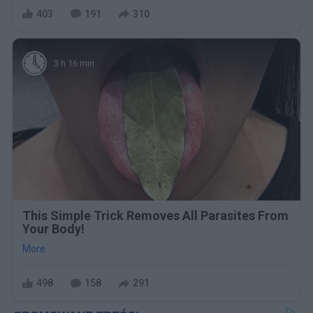
403
191
310
3 h 16 min
This Simple Trick Removes All Parasites From
Your Body!
More
498
158
291