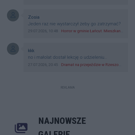
jak wozowicz czy rybarczyk lub kutyła
cieleckiz dupo na głowie nadal pracują bo to
zagorzali pisowcy
Autor komentarza:
Zosia
Treść komentarza:
Jeden raz nie wystarczył żeby go zatrzymać?
Data dodania komentarza:
Źródło komentarza:
29.07.2026, 10:48
Horror w gminie Łańcut. Mieszkaniec Rzeszowa terroryzował rodzinę nożem i zaatakował policjantów! [VIDEO]
Autor komentarza:
kkk
Treść komentarza:
no i małolat dostał lekcję o udzieleniu
pierwszeństwa
Data dodania komentarza:
Źródło komentarza:
27.07.2026, 20:45
Dramat na przejeździe w Rzeszowie. 16-latek na hulajnodze wjechał wprost pod szynobus
REKLAMA
NAJNOWSZE
Poprzednie
Następne
Kliknij 
GALERIE