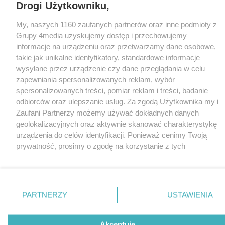
Drogi Użytkowniku,
Loaded
:
Unmute
20.02%
My, naszych 1160 zaufanych partnerów oraz inne podmioty z
Grupy 4media uzyskujemy dostęp i przechowujemy
informacje na urządzeniu oraz przetwarzamy dane osobowe,
takie jak unikalne identyfikatory, standardowe informacje
wysyłane przez urządzenie czy dane przeglądania w celu
zapewniania spersonalizowanych reklam, wybór
spersonalizowanych treści, pomiar reklam i treści, badanie
odbiorców oraz ulepszanie usług. Za zgodą Użytkownika my i
Zaufani Partnerzy możemy używać dokładnych danych
geolokalizacyjnych oraz aktywnie skanować charakterystykę
urządzenia do celów identyfikacji. Ponieważ cenimy Twoją
prywatność, prosimy o zgodę na korzystanie z tych
technologii poprzez kliknięcie „Akceptuję”. Zgoda jest
dobrowolna i zawsze możesz ją zmienić/wycofać klikając
przycisk ustawień prywatności znajdujący się w lewym
dolnym rogu strony
. Niektóre rodzaje przetwarzania
PARTNERZY
USTAWIENIA
danych nie wymagają zgody użytkownika, ale masz prawo
sprzeciwić się takiemu przetwarzaniu. Preferencje będą miały
zastosowania tylko na tej witrynie.
Akceptuję