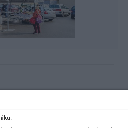
Oceń
0
0
niku,