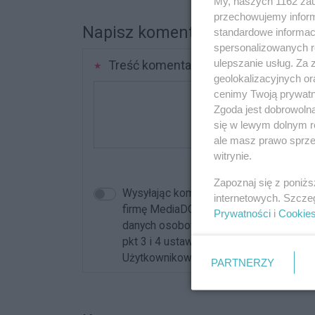
My, naszych 1162 zau
przechowujemy informa
Napisz komentarz
standardowe informac
spersonalizowanych re
ulepszanie usług. Za
Treść komentarza
geolokalizacyjnych or
cenimy Twoją prywatno
Zgoda jest dobrowoln
się w lewym dolnym r
ale masz prawo sprzec
witrynie.
Zapoznaj się z poniż
Wysyłając komentarz akceptujesz reg
internetowych. Szcze
firmę MediaDOM z siedzibą w mieście 
Prywatności
i
Cookie
danych osobowych dla celów związanych 
pkt 3 i 4 ustawy o ochronie danych oso
Użytkownikowi przysługuje prawo dostęp
PARTNERZY