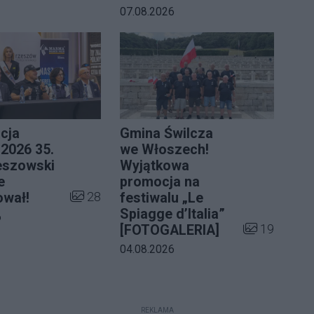
Data dodania galerii:
07.08.2026
cja
Gmina Świlcza
2026 35.
we Włoszech!
eszowski
Wyjątkowa
e
promocja na
ii:
Liczba zdjęć w galerii:
28
ował!
festiwalu „Le
Spiagge d’Italia”
a galerii:
6
Liczba zdjęć 
19
[FOTOGALERIA]
Data dodania galerii:
04.08.2026
REKLAMA