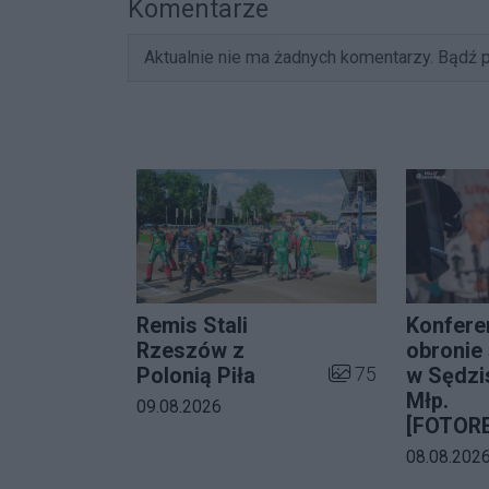
Komentarze
Aktualnie nie ma żadnych komentarzy. Bądź p
Remis Stali
Konfere
Rzeszów z
obronie 
Liczba zdjęć w galer
75
Polonią Piła
w Sędzi
Młp.
Data dodania galerii:
09.08.2026
[FOTOR
Data dodani
08.08.202