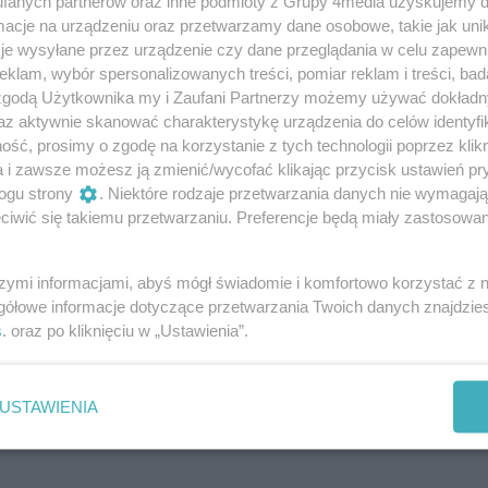
fanych partnerów oraz inne podmioty z Grupy 4media uzyskujemy d
cje na urządzeniu oraz przetwarzamy dane osobowe, takie jak unika
je wysyłane przez urządzenie czy dane przeglądania w celu zapewn
klam, wybór spersonalizowanych treści, pomiar reklam i treści, bad
 zgodą Użytkownika my i Zaufani Partnerzy możemy używać dokład
Podpis
az aktywnie skanować charakterystykę urządzenia do celów identyfi
ść, prosimy o zgodę na korzystanie z tych technologii poprzez klikn
a i zawsze możesz ją zmienić/wycofać klikając przycisk ustawień pr
ogu strony
. Niektóre rodzaje przetwarzania danych nie wymagaj
Dodaj
iwić się takiemu przetwarzaniu. Preferencje będą miały zastosowania
komentarz
szymi informacjami, abyś mógł świadomie i komfortowo korzystać z
ulamin serwisu www.halorzeszow.pl wydawanego przez
gółowe informacje dotyczące przetwarzania Twoich danych znajdzi
Rzeszowie. Wydawca jest administratorem Twoich
s
. oraz po kliknięciu w „Ustawienia”.
z korzystaniem z serwisu. Zgodnie z art. 24 ust. 1
bowych, podanie danych jest dobrowolne,
u do treści swoich danych i ich poprawiania.
USTAWIENIA