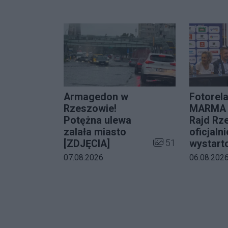
Armagedon w
Fotorela
Rzeszowie!
MARMA 
Potężna ulewa
Rajd Rz
zalała miasto
oficjalni
Liczba zdjęć w galer
51
[ZDJĘCIA]
wystart
Data dodania galerii:
Data dodani
07.08.2026
06.08.202