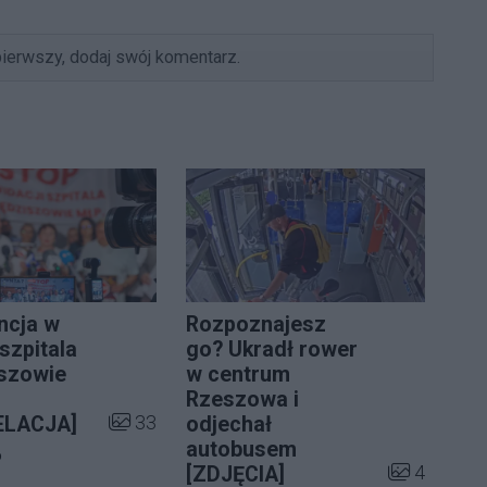
ierwszy, dodaj swój komentarz.
ncja w
Rozpoznajesz
szpitala
go? Ukradł rower
ii:
szowie
w centrum
Rzeszowa i
Liczba zdjęć w galerii:
33
ELACJA]
odjechał
autobusem
a galerii:
6
Liczba zdjęć
4
[ZDJĘCIA]