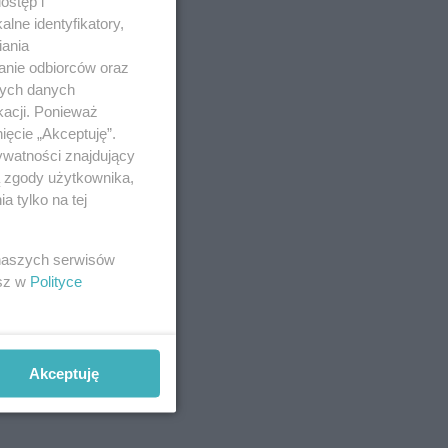
ostęp i
lne identyfikatory,
iania
anie odbiorców oraz
nych danych
kacji. Ponieważ
ięcie „Akceptuję”.
ywatności znajdujący
ą zgody użytkownika,
 tylko na tej
 naszych serwisów
esz w
Polityce
Akceptuję