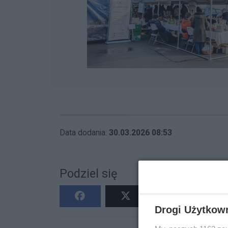
Data dodania:
30.03.2026 08:53
Podziel się
Drogi Użytkow