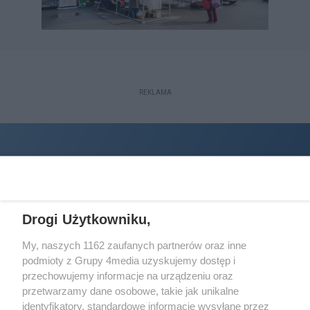
REKLAMA
Drogi Użytkowniku,
My, naszych 1162 zaufanych partnerów oraz inne
podmioty z Grupy 4media uzyskujemy dostęp i
Wydawcą
halorzeszow.pl
jest:
przechowujemy informacje na urządzeniu oraz
STOWARZYSZENIE INICJATYW SPOŁECZNYCH PERSPEKTYWA
przetwarzamy dane osobowe, takie jak unikalne
identyfikatory, standardowe informacje wysyłane przez