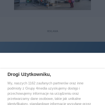
REKLAMA
Drogi Użytkowniku,
My, naszych 1162 zaufanych partnerów oraz inne
podmioty z Grupy 4media uzyskujemy dostęp i
Wydawcą
halorzeszow.pl
jest:
przechowujemy informacje na urządzeniu oraz
STOWARZYSZENIE INICJATYW SPOŁECZNYCH PERSPEKTYWA
przetwarzamy dane osobowe, takie jak unikalne
identyfikatory, standardowe informacje wysyłane przez