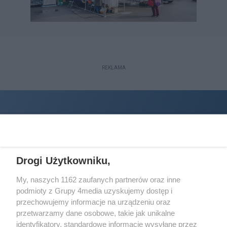
REKLAMA
Drogi Użytkowniku,
My, naszych 1162 zaufanych partnerów oraz inne
podmioty z Grupy 4media uzyskujemy dostęp i
Wydawcą
halorzeszow.pl
jest:
przechowujemy informacje na urządzeniu oraz
STOWARZYSZENIE INICJATYW SPOŁECZNYCH PERSPEKTYWA
przetwarzamy dane osobowe, takie jak unikalne
identyfikatory, standardowe informacje wysyłane przez