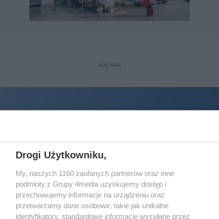
REKLAMA
Drogi Użytkowniku,
My, naszych 1160 zaufanych partnerów oraz inne
podmioty z Grupy 4media uzyskujemy dostęp i
Wydawcą
halorzeszow.pl
jest:
przechowujemy informacje na urządzeniu oraz
STOWARZYSZENIE INICJATYW SPOŁECZNYCH PERSPEKTYWA
przetwarzamy dane osobowe, takie jak unikalne
identyfikatory, standardowe informacje wysyłane przez