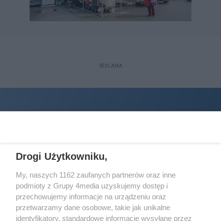
REKLAMA
Drogi Użytkowniku,
My, naszych 1162 zaufanych partnerów oraz inne
podmioty z Grupy 4media uzyskujemy dostęp i
Wydawcą
halorzeszow.pl
jest:
przechowujemy informacje na urządzeniu oraz
STOWARZYSZENIE INICJATYW SPOŁECZNYCH PERSPEKTYWA
przetwarzamy dane osobowe, takie jak unikalne
identyfikatory, standardowe informacje wysyłane przez