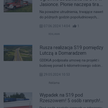
poprawę komfortu jazdy.
Jasionce. Płonie naczepa tira.
Droga w kierunku Rzeszowa
Na poważne utrudnienia, trwające nawet
zablokowana
do późnych godzin popołudniowych,
muszą liczyć się kierowcy jadący drogą
07.06.2024 14:04
1
ekspresową S19. W Jasionce na pasie
ruchu w kierunku Rzeszowa, płonie
REKLAMA
naczepa tira.
Rusza realizacja S19 pomiędzy
Lutczą a Domaradzem
GDDKiA podpisała umowę na projekt i
budowę ponad 6-kilometrowego odcinka
drogi ekspresowej S19 pomiędzy Lutczą
29.05.2024 10:53
a Domaradzem. To przedostatni odcinek
szlaku Via Carpatia w województwie
Reklama
podkarpackim, który wchodzi w fazę
realizacji. Jego częścią jest blisko
Wypadek na S19 pod
kilometrowy tunel. Wykonawcą prac
Rzeszowem! 5 osób rannych!
będzie firma Kolin Inşaat Turizm Sanayi
Droga zablokowana!
Pięć osób zostało rannych w zderzeniu