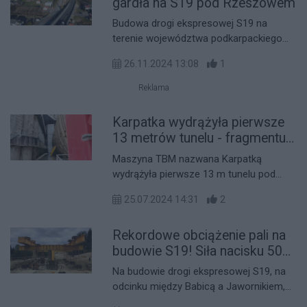
gardła na S19 pod Rzeszowem
Budowa drogi ekspresowej S19 na
terenie województwa podkarpackiego
nabiera tempa. Szczególnie widoczne są
26.11.2024 13:08
1
postępy na odcinku między węzłami
Sokołów Małopolski Północ a Jasionka,
Reklama
który był dziś odwiedzony przez
przedstawicieli lokalnych mediów.
Karpatka wydrążyła pierwsze
13 metrów tunelu - fragmentu
S19 na Podkarpaciu [ZDJĘCIA]
Maszyna TBM nazwana Karpatką
wydrążyła pierwsze 13 m tunelu pod
wzgórzem Grochowiczna -
25.07.2024 14:31
2
poinformowała Generalna Dyrekcja Dróg
Krajowych i Autostrad. Powstanie
Rekordowe obciążenie pali na
pierwszy na Podkarpaciu tunel drogowy
o długości 2255 m, który będzie
budowie S19! Siła nacisku 500
odcinkiem drogi ekspresowej S19
słoni!
Na budowie drogi ekspresowej S19, na
Rzeszów Południe – Babica.
odcinku między Babicą a Jawornikiem,
przeprowadzono rekordowe, próbne