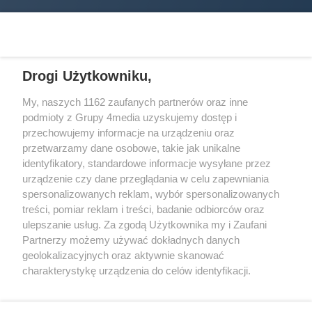
Drogi Użytkowniku,
My, naszych 1162 zaufanych partnerów oraz inne
podmioty z Grupy 4media uzyskujemy dostęp i
Wydawcą
halorzeszow.pl
jest:
przechowujemy informacje na urządzeniu oraz
STOWARZYSZENIE INICJATYW SPOŁECZNYCH PERSPEKTYWA
przetwarzamy dane osobowe, takie jak unikalne
identyfikatory, standardowe informacje wysyłane przez
Adres do korespondencji:
urządzenie czy dane przeglądania w celu zapewniania
ul. Piastów 3/20
35-077 Rzeszów
spersonalizowanych reklam, wybór spersonalizowanych
treści, pomiar reklam i treści, badanie odbiorców oraz
kontakt@halorzeszow.pl
ulepszanie usług. Za zgodą Użytkownika my i Zaufani
Partnerzy możemy używać dokładnych danych
geolokalizacyjnych oraz aktywnie skanować
Redakcja
Reklama
Kontakt
Patronat medialny
charakterystykę urządzenia do celów identyfikacji.
Regulamin portalu
Polityka prywatności
Ponieważ cenimy Twoją prywatność, prosimy o zgodę na
korzystanie z tych technologii poprzez kliknięcie