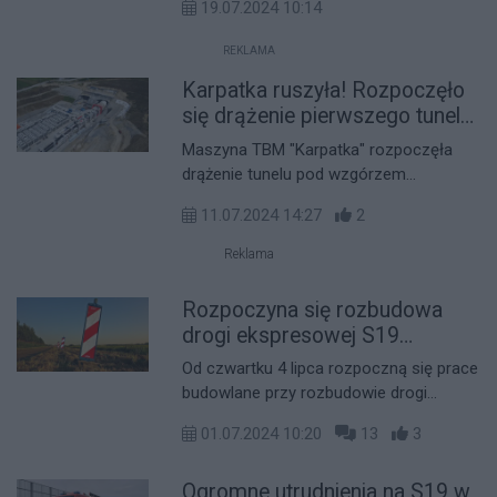
19.07.2024 10:14
obciążenie pali posadowienia
pośredniego podpór estakady ES-26.
REKLAMA
Jest to najdłuższy obiekt na tym odcinku
Karpatka ruszyła! Rozpoczęło
i najwyższy spośród obecnie
budowanych w Polsce.
się drążenie pierwszego tunelu
na Podkarpaciu [WIDEO]
Maszyna TBM "Karpatka" rozpoczęła
drążenie tunelu pod wzgórzem
Grochowiczna na odcinku drogi
11.07.2024 14:27
2
ekspresowej S19 Rzeszów Południe –
Babica. To historyczne wydarzenie dla
Reklama
naszego regionu, ponieważ jest to
pierwszy tego typu obiekt w
Rozpoczyna się rozbudowa
województwie podkarpackim.
drogi ekspresowej S19
Jasionka-Sokołów Młp.! Będą
Od czwartku 4 lipca rozpoczną się prace
utrudnienia dla kierowców
budowlane przy rozbudowie drogi
ekspresowej S19 na odcinku Jasionka-
01.07.2024 10:20
13
3
Sokołów Młp. Inwestycja, realizowana w
systemie "projektuj i buduj", ma na celu
Ogromne utrudnienia na S19 w
zwiększenie przepustowości trasy i