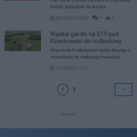
ve Ticaret a wartość umowy to 1 416
dwóch pojazdów na drodze
239 220 zł.
ekspresowej S19 w Nienadówce,
28.04.2024 10:09
1
4
pomiędzy węzłami Sokołów Młp. -
Jasionka.
Wąskie gardło na S19 pod
Rzeszowem do rozbudowy
Wojewoda Podkarpacki wydał decyzję o
zezwoleniu na realizację inwestycji
drogowej (ZRID) dla dobudowy drugiej
16.04.2024 15:13
jezdni drogi ekspresowej S19 pomiędzy
węzłami Sokołów Małopolski Północ i
Jasionka. Decyzja ta ma rygor
1
2
natychmiastowej wykonalności, co
umożliwia niezwłoczne rozpoczęcie
robót budowlanych.
REKLAMA