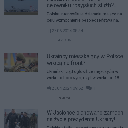
podlegających województwu.
celowniku rosyjskich służb?
Polska wzmacnia
Polska intensyfikuje działania mające na
bezpieczeństwo lotniska
celu wzmocnienie bezpieczeństwa na
lotnisku Rzeszów-Jasionka, które stało
27.05.2024 08:34
się strategicznym punktem w kontekście
wojny na Ukrainie.
REKLAMA
Ukraińcy mieszkający w Polsce
wrócą na front?
Ukraiński rząd ogłosił, że mężczyźni w
wieku poborowym, czyli w wieku od 18
do 60 lat, będą mogli wyrabiać paszporty
25.04.2024 09:52
1
wyłącznie na terytorium Ukrainy. Decyzja
ta wywołała falę oburzenia wśród
Reklama
Ukraińców mieszkających za granicą.
W Jasionce planowano zamach
na życie prezydenta Ukrainy!
Polskie służby wywiadowcze zatrzymały