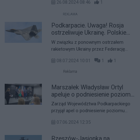
26.08.2024 08:46
1
operację powietrzną z udziałem
sojuszniczych samolotów. Jest ona
REKLAMA
związana ze wzmożoną aktywnością
Podkarpacie. Uwaga! Rosja
samolotów rosyjskich.
ostrzeliwuje Ukrainę. Polskie
myśliwce w akcji, słychać huk
W związku z ponownym ostrzałem
rakietowym Ukrainy przez Federację
Rosyjską, polskie siły powietrzne zostały
08.07.2024 10:01
1
1
postawione w stan gotowości. Nad
Podkarpaciem słychać huk myśliwców,
Reklama
które patrolują wschodnią granicę
naszego kraju.
Marszałek Władysław Ortyl
apeluje o podniesienie poziomu
bezpieczeństwa w regionie
Zarząd Województwa Podkarpackiego
przyjął apel o podniesienie poziomu
bezpieczeństwa w regionie. Podjęto
07.06.2024 12:35
również decyzję o powołaniu
pełnomocnika zarządu do spraw
Rzeszów-Jasionka na
bezpieczeństwa jednostek