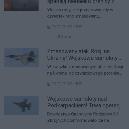
spadają niedaleko granicy z
Podkarpaciem! Poderwano
Wojska rosyjskie przeprowadziły w
samoloty NATO
czwartek rano zmasowany,
kombinowany atak z użyciem rakiet i
28.11.2024 09:02
dronów na infrastrukturę energetyczną
Ukrainy.
Reklama
Zmasowany atak Rosji na
Ukrainę! Wojskowe samoloty
nad Podkarpaciem!
W związku z masowanym atakiem Rosji
na Ukrainę, od czwartkowego poranka
m.in. na Podkarpaciu możemy słyszeć
21.11.2024 08:02
huk wojskowych samolotów. Polskie
wojsko informuje o poderwaniu dyżurnej
Wojskowe samoloty nad
pary myśliwców.
Podkarpackiem! Trwa operacja
polskich i sojuszniczych
Dowództwo Operacyjne Rodzajów Sił
samolotów wojskowych
Zbrojnych poinformowało, że na
południowym wschodzie kraju prowadzi