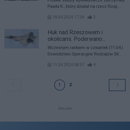
Pawła K., który działał na rzecz Rosji.
Mężczyzna zbierał informacje o pobycie
18.04.2024 17:34
2
prezydenta Ukrainy na lotnisku w
Rzeszowie-Jasionce, co mogłoby
Huk nad Rzeszowem i
umożliwić służbom specjalnym Rosji
zamach na życie Wołodymyra
okolicami. Poderwano
Zełeńskiego.
myśliwce!
Wczesnym rankiem w czwartek (11.04.)
Dowództwo Operacyjne Rodzajów Sił
Zbrojnych poinformowało o gwałtownej
11.04.2024 08:37
4
eskalacji konfliktu na wschodzie Europy.
Siły rosyjskie zaatakowały terytorium
Ukrainy, co skłoniło Polskę do podjęcia
1
2
natychmiastowych działań obronnych w
celu ochrony swojej przestrzeni
powietrznej.
REKLAMA