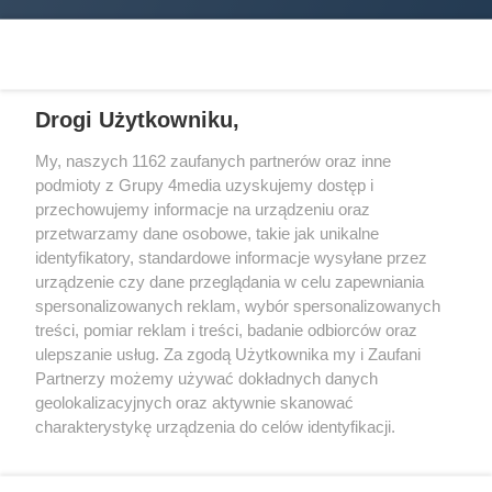
Drogi Użytkowniku,
My, naszych 1162 zaufanych partnerów oraz inne
podmioty z Grupy 4media uzyskujemy dostęp i
Wydawcą
halorzeszow.pl
jest:
przechowujemy informacje na urządzeniu oraz
STOWARZYSZENIE INICJATYW SPOŁECZNYCH PERSPEKTYWA
przetwarzamy dane osobowe, takie jak unikalne
identyfikatory, standardowe informacje wysyłane przez
Adres do korespondencji:
urządzenie czy dane przeglądania w celu zapewniania
ul. Piastów 3/20
35-077 Rzeszów
spersonalizowanych reklam, wybór spersonalizowanych
treści, pomiar reklam i treści, badanie odbiorców oraz
kontakt@halorzeszow.pl
ulepszanie usług. Za zgodą Użytkownika my i Zaufani
Partnerzy możemy używać dokładnych danych
geolokalizacyjnych oraz aktywnie skanować
Redakcja
Reklama
Kontakt
Patronat medialny
charakterystykę urządzenia do celów identyfikacji.
Regulamin portalu
Polityka prywatności
Ponieważ cenimy Twoją prywatność, prosimy o zgodę na
korzystanie z tych technologii poprzez kliknięcie