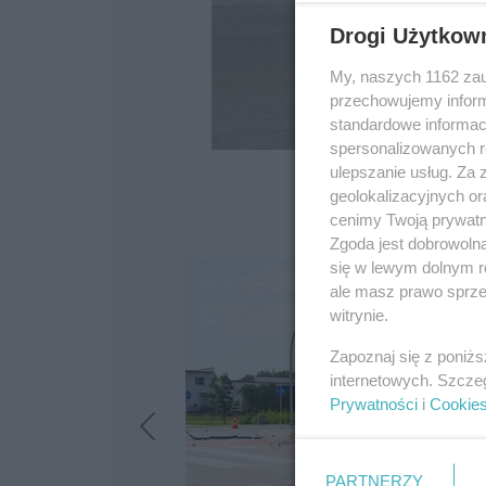
Drogi Użytkow
My, naszych 1162 zau
przechowujemy informa
standardowe informac
spersonalizowanych re
ulepszanie usług. Za
geolokalizacyjnych or
cenimy Twoją prywatno
Zgoda jest dobrowoln
się w lewym dolnym r
ale masz prawo sprzec
witrynie.
Zapoznaj się z poniż
internetowych. Szcze
Prywatności
i
Cookie
PARTNERZY