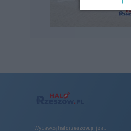
Wydawcą
halorzeszow.pl
jest: