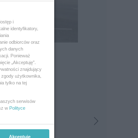
ostęp i
lne identyfikatory,
iania
anie odbiorców oraz
nych danych
kacji. Ponieważ
ięcie „Akceptuję”.
ywatności znajdujący
ą zgody użytkownika,
 tylko na tej
 naszych serwisów
esz w
Polityce
Akceptuję