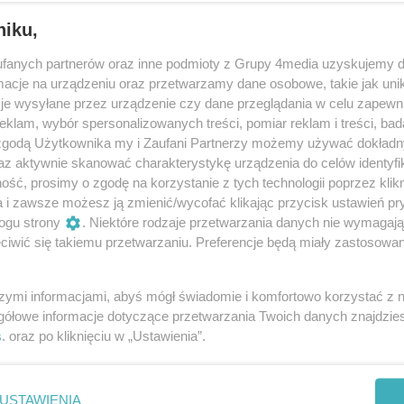
niku,
fanych partnerów oraz inne podmioty z Grupy 4media uzyskujemy d
cje na urządzeniu oraz przetwarzamy dane osobowe, takie jak unika
je wysyłane przez urządzenie czy dane przeglądania w celu zapewn
klam, wybór spersonalizowanych treści, pomiar reklam i treści, bad
 zgodą Użytkownika my i Zaufani Partnerzy możemy używać dokład
25
/ 30
az aktywnie skanować charakterystykę urządzenia do celów identyfi
ść, prosimy o zgodę na korzystanie z tych technologii poprzez klikn
a i zawsze możesz ją zmienić/wycofać klikając przycisk ustawień pr
ogu strony
. Niektóre rodzaje przetwarzania danych nie wymagaj
iwić się takiemu przetwarzaniu. Preferencje będą miały zastosowania
szymi informacjami, abyś mógł świadomie i komfortowo korzystać z
gółowe informacje dotyczące przetwarzania Twoich danych znajdzi
s
. oraz po kliknięciu w „Ustawienia”.
USTAWIENIA