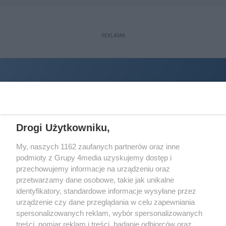
REKLAMA
Drogi Użytkowniku,
My, naszych 1162 zaufanych partnerów oraz inne
podmioty z Grupy 4media uzyskujemy dostęp i
Wydawcą
halorzeszow.pl
jest:
przechowujemy informacje na urządzeniu oraz
STOWARZYSZENIE INICJATYW SPOŁECZNYCH PERSPEKTYWA
przetwarzamy dane osobowe, takie jak unikalne
identyfikatory, standardowe informacje wysyłane przez
Adres do korespondencji:
urządzenie czy dane przeglądania w celu zapewniania
ul. Piastów 3/20
35-077 Rzeszów
spersonalizowanych reklam, wybór spersonalizowanych
treści, pomiar reklam i treści, badanie odbiorców oraz
kontakt@halorzeszow.pl