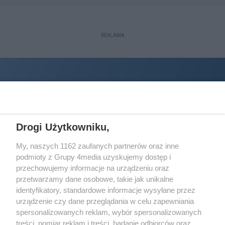
REKLAMA
Drogi Użytkowniku,
My, naszych 1162 zaufanych partnerów oraz inne
podmioty z Grupy 4media uzyskujemy dostęp i
Wydawcą
halorzeszow.pl
jest:
przechowujemy informacje na urządzeniu oraz
STOWARZYSZENIE INICJATYW SPOŁECZNYCH PERSPEKTYWA
przetwarzamy dane osobowe, takie jak unikalne
identyfikatory, standardowe informacje wysyłane przez
Adres do korespondencji:
urządzenie czy dane przeglądania w celu zapewniania
ul. Piastów 3/20
35-077 Rzeszów
spersonalizowanych reklam, wybór spersonalizowanych
treści, pomiar reklam i treści, badanie odbiorców oraz
kontakt@halorzeszow.pl