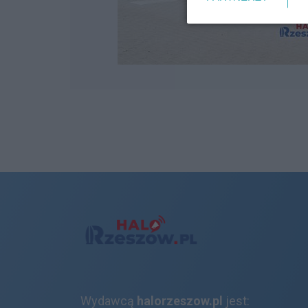
Wydawcą
halorzeszow.pl
jest: