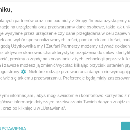
niku,
fanych partnerów oraz inne podmioty z Grupy 4media uzyskujemy d
cje na urządzeniu oraz przetwarzamy dane osobowe, takie jak unika
je wysyłane przez urządzenie czy dane przeglądania w celu zapewn
klam, wybór spersonalizowanych treści, pomiar reklam i treści, bad
 zgodą Użytkownika my i Zaufani Partnerzy możemy używać dokład
14
/ 30
az aktywnie skanować charakterystykę urządzenia do celów identyfi
ść, prosimy o zgodę na korzystanie z tych technologii poprzez klikn
a i zawsze możesz ją zmienić/wycofać klikając przycisk ustawień pr
ogu strony
. Niektóre rodzaje przetwarzania danych nie wymagaj
iwić się takiemu przetwarzaniu. Preferencje będą miały zastosowania
szymi informacjami, abyś mógł świadomie i komfortowo korzystać z
gółowe informacje dotyczące przetwarzania Twoich danych znajdzi
s
. oraz po kliknięciu w „Ustawienia”.
USTAWIENIA