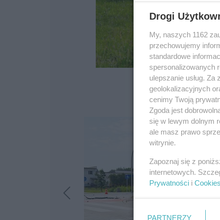
Drogi Użytkow
My, naszych 1162 zau
przechowujemy informa
standardowe informac
spersonalizowanych re
ulepszanie usług. Za
geolokalizacyjnych or
cenimy Twoją prywatno
Zgoda jest dobrowoln
się w lewym dolnym r
ale masz prawo sprzec
witrynie.
Zapoznaj się z poniż
internetowych. Szcze
Prywatności
i
Cookie
PARTNERZY