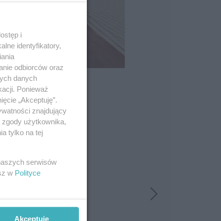
ostęp i
lne identyfikatory,
iania
anie odbiorców oraz
nych danych
kacji. Ponieważ
ięcie „Akceptuję”.
ywatności znajdujący
ą zgody użytkownika,
 tylko na tej
 naszych serwisów
esz w
Polityce
Akceptuję