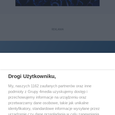
REKLAMA
Drogi Użytkowniku,
My, naszych 1162 zaufanych partnerów oraz inne
podmioty z Grupy 4media uzyskujemy dostęp i
Wydawcą
halorzeszow.pl
jest:
przechowujemy informacje na urządzeniu oraz
STOWARZYSZENIE INICJATYW SPOŁECZNYCH PERSPEKTYWA
przetwarzamy dane osobowe, takie jak unikalne
identyfikatory, standardowe informacje wysyłane przez
Adres do korespondencji:
urządzenie czy dane przeglądania w celu zapewniania