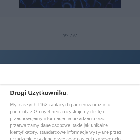
REKLAMA
Drogi Użytkowniku,
My, naszych 1162 zaufanych partnerów oraz inne
podmioty z Grupy 4media uzyskujemy dostęp i
Wydawcą
halorzeszow.pl
jest:
przechowujemy informacje na urządzeniu oraz
STOWARZYSZENIE INICJATYW SPOŁECZNYCH PERSPEKTYWA
przetwarzamy dane osobowe, takie jak unikalne
identyfikatory, standardowe informacje wysyłane przez
Adres do korespondencji:
urządzenie czy dane przeglądania w celu zapewniania