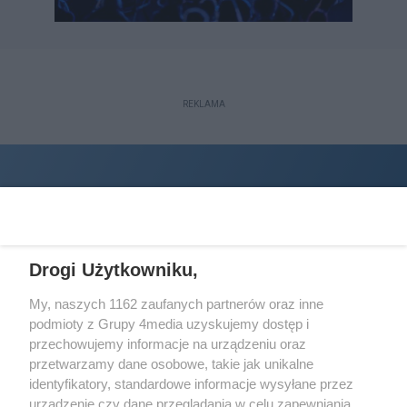
REKLAMA
Drogi Użytkowniku,
My, naszych 1162 zaufanych partnerów oraz inne
podmioty z Grupy 4media uzyskujemy dostęp i
Wydawcą
halorzeszow.pl
jest:
przechowujemy informacje na urządzeniu oraz
STOWARZYSZENIE INICJATYW SPOŁECZNYCH PERSPEKTYWA
przetwarzamy dane osobowe, takie jak unikalne
identyfikatory, standardowe informacje wysyłane przez
Adres do korespondencji:
urządzenie czy dane przeglądania w celu zapewniania