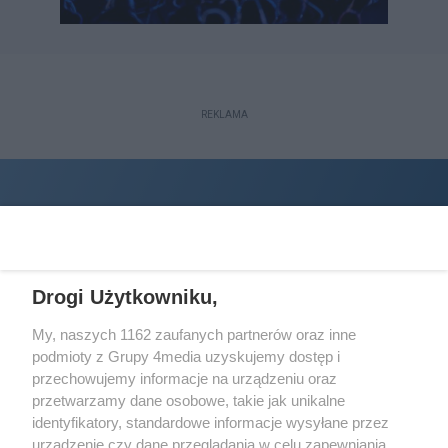
REKLAMA
Drogi Użytkowniku,
My, naszych 1162 zaufanych partnerów oraz inne
podmioty z Grupy 4media uzyskujemy dostęp i
Wydawcą
halorzeszow.pl
jest:
przechowujemy informacje na urządzeniu oraz
STOWARZYSZENIE INICJATYW SPOŁECZNYCH PERSPEKTYWA
przetwarzamy dane osobowe, takie jak unikalne
identyfikatory, standardowe informacje wysyłane przez
Adres do korespondencji:
urządzenie czy dane przeglądania w celu zapewniania