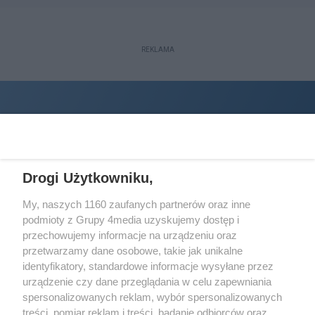
REKLAMA
Drogi Użytkowniku,
My, naszych 1160 zaufanych partnerów oraz inne
podmioty z Grupy 4media uzyskujemy dostęp i
Wydawcą
halorzeszow.pl
jest:
przechowujemy informacje na urządzeniu oraz
STOWARZYSZENIE INICJATYW SPOŁECZNYCH PERSPEKTYWA
przetwarzamy dane osobowe, takie jak unikalne
identyfikatory, standardowe informacje wysyłane przez
Adres do korespondencji:
urządzenie czy dane przeglądania w celu zapewniania
ul. Piastów 3/20
35-077 Rzeszów
spersonalizowanych reklam, wybór spersonalizowanych
treści, pomiar reklam i treści, badanie odbiorców oraz
kontakt@halorzeszow.pl