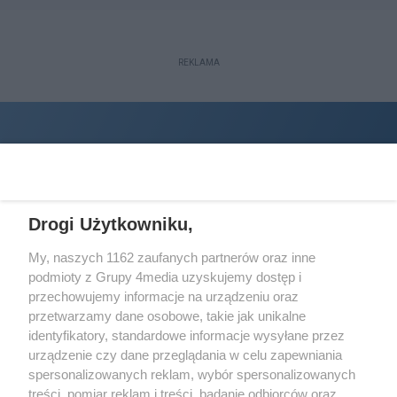
REKLAMA
Drogi Użytkowniku,
My, naszych 1162 zaufanych partnerów oraz inne
podmioty z Grupy 4media uzyskujemy dostęp i
Wydawcą
halorzeszow.pl
jest:
przechowujemy informacje na urządzeniu oraz
STOWARZYSZENIE INICJATYW SPOŁECZNYCH PERSPEKTYWA
przetwarzamy dane osobowe, takie jak unikalne
identyfikatory, standardowe informacje wysyłane przez
Adres do korespondencji:
urządzenie czy dane przeglądania w celu zapewniania
ul. Piastów 3/20
35-077 Rzeszów
spersonalizowanych reklam, wybór spersonalizowanych
treści, pomiar reklam i treści, badanie odbiorców oraz
kontakt@halorzeszow.pl