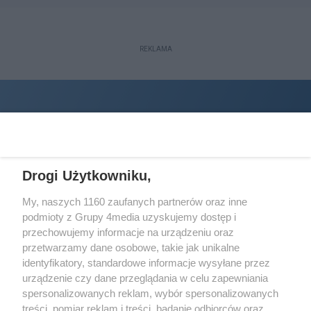
REKLAMA
Drogi Użytkowniku,
My, naszych 1160 zaufanych partnerów oraz inne
podmioty z Grupy 4media uzyskujemy dostęp i
Wydawcą
halorzeszow.pl
jest:
przechowujemy informacje na urządzeniu oraz
STOWARZYSZENIE INICJATYW SPOŁECZNYCH PERSPEKTYWA
przetwarzamy dane osobowe, takie jak unikalne
identyfikatory, standardowe informacje wysyłane przez
Adres do korespondencji:
urządzenie czy dane przeglądania w celu zapewniania
ul. Piastów 3/20
35-077 Rzeszów
spersonalizowanych reklam, wybór spersonalizowanych
treści, pomiar reklam i treści, badanie odbiorców oraz
kontakt@halorzeszow.pl