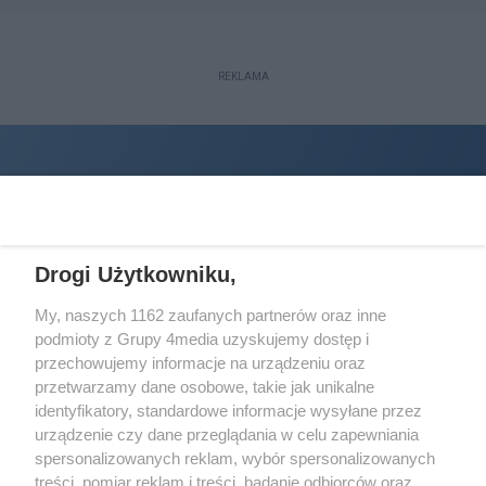
REKLAMA
Drogi Użytkowniku,
My, naszych 1162 zaufanych partnerów oraz inne
podmioty z Grupy 4media uzyskujemy dostęp i
Wydawcą
halorzeszow.pl
jest:
przechowujemy informacje na urządzeniu oraz
STOWARZYSZENIE INICJATYW SPOŁECZNYCH PERSPEKTYWA
przetwarzamy dane osobowe, takie jak unikalne
identyfikatory, standardowe informacje wysyłane przez
Adres do korespondencji:
urządzenie czy dane przeglądania w celu zapewniania
ul. Piastów 3/20
35-077 Rzeszów
spersonalizowanych reklam, wybór spersonalizowanych
treści, pomiar reklam i treści, badanie odbiorców oraz
kontakt@halorzeszow.pl