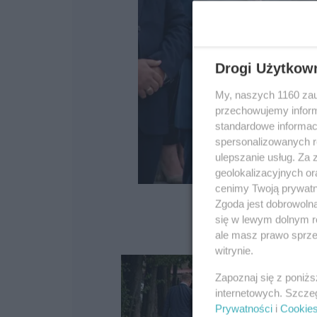
Drogi Użytkow
My, naszych 1160 zau
przechowujemy informa
standardowe informac
spersonalizowanych re
ulepszanie usług. Za
geolokalizacyjnych or
cenimy Twoją prywatno
Zgoda jest dobrowoln
się w lewym dolnym r
ale masz prawo sprzec
witrynie.
Zapoznaj się z poniż
internetowych. Szcze
Prywatności
i
Cookie