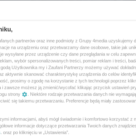
niku,
fanych partnerów oraz inne podmioty z Grupy 4media uzyskujemy d
cje na urządzeniu oraz przetwarzamy dane osobowe, takie jak unika
je wysyłane przez urządzenie czy dane przeglądania w celu zapewn
klam, wybór spersonalizowanych treści, pomiar reklam i treści, bad
 zgodą Użytkownika my i Zaufani Partnerzy możemy używać dokład
az aktywnie skanować charakterystykę urządzenia do celów identyfi
ść, prosimy o zgodę na korzystanie z tych technologii poprzez klikn
18
/ 55
a i zawsze możesz ją zmienić/wycofać klikając przycisk ustawień pr
ogu strony
. Niektóre rodzaje przetwarzania danych nie wymagaj
iwić się takiemu przetwarzaniu. Preferencje będą miały zastosowania
szymi informacjami, abyś mógł świadomie i komfortowo korzystać z
gółowe informacje dotyczące przetwarzania Twoich danych znajdzi
s
. oraz po kliknięciu w „Ustawienia”.