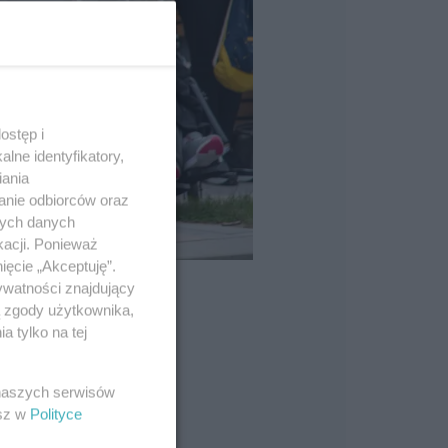
ostęp i
lne identyfikatory,
iania
anie odbiorców oraz
nych danych
kacji. Ponieważ
ięcie „Akceptuję”.
ywatności znajdujący
ą zgody użytkownika,
 tylko na tej
 naszych serwisów
esz w
Polityce