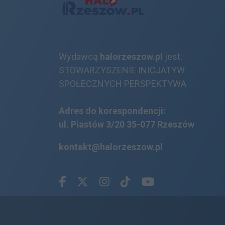
Wydawcą
halorzeszow.pl
jest:
STOWARZYSZENIE INICJATYW
SPOŁECZNYCH PERSPEKTYWA
Adres do korespondencji:
ul. Piastów 3/20
35-077 Rzeszów
kontakt@halorzeszow.pl
Facebook.com
X.com
Instagram.com
Tiktok.com
Youtube.com