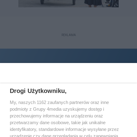
REKLAMA
Drogi Użytkowniku,
My, naszych 1162 zaufanych partnerów oraz inne
podmioty z Grupy 4media uzyskujemy dostęp i
Wydawcą
halorzeszow.pl
jest:
przechowujemy informacje na urządzeniu oraz
STOWARZYSZENIE INICJATYW SPOŁECZNYCH PERSPEKTYWA
przetwarzamy dane osobowe, takie jak unikalne
identyfikatory, standardowe informacje wysyłane przez
Adres do korespondencji:
urządzenie czy dane przeglądania w celu zapewniania