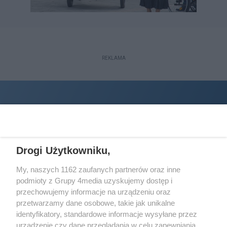
REKLAMA
Drogi Użytkowniku,
My, naszych 1162 zaufanych partnerów oraz inne
podmioty z Grupy 4media uzyskujemy dostęp i
Wydawcą
halorzeszow.pl
jest:
przechowujemy informacje na urządzeniu oraz
STOWARZYSZENIE INICJATYW SPOŁECZNYCH PERSPEKTYWA
przetwarzamy dane osobowe, takie jak unikalne
identyfikatory, standardowe informacje wysyłane przez
Adres do korespondencji:
urządzenie czy dane przeglądania w celu zapewniania