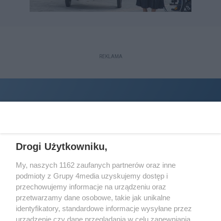
REKLAMA
Drogi Użytkowniku,
My, naszych 1162 zaufanych partnerów oraz inne
podmioty z Grupy 4media uzyskujemy dostęp i
Wydawcą
halorzeszow.pl
jest:
przechowujemy informacje na urządzeniu oraz
STOWARZYSZENIE INICJATYW SPOŁECZNYCH PERSPEKTYWA
przetwarzamy dane osobowe, takie jak unikalne
identyfikatory, standardowe informacje wysyłane przez
Adres do korespondencji:
urządzenie czy dane przeglądania w celu zapewniania