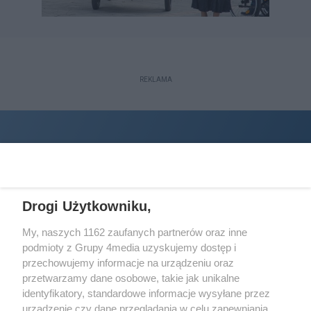
REKLAMA
Drogi Użytkowniku,
My, naszych 1162 zaufanych partnerów oraz inne
podmioty z Grupy 4media uzyskujemy dostęp i
Wydawcą
halorzeszow.pl
jest:
przechowujemy informacje na urządzeniu oraz
STOWARZYSZENIE INICJATYW SPOŁECZNYCH PERSPEKTYWA
przetwarzamy dane osobowe, takie jak unikalne
identyfikatory, standardowe informacje wysyłane przez
Adres do korespondencji:
urządzenie czy dane przeglądania w celu zapewniania