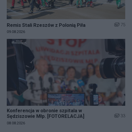
Liczba zd
75
Remis Stali Rzeszów z Polonią Piła
Data dodania galerii:
09.08.2026
Konferencja w obronie szpitala w
Liczba zd
33
Sędziszowie Młp. [FOTORELACJA]
Data dodania galerii:
08.08.2026