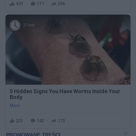
439
111
296
27 min
5 Hidden Signs You Have Worms Inside Your
Body
More
233
143
173