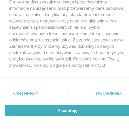
Grupy 4media uzyskujemy dostęp i przechowujemy
informacje na urządzeniu oraz przetwarzamy dane osobowe,
takie jak unikalne identyfikatory, standardowe informacje
wysyłane przez urządzenie czy dane przeglądania w celu
zapewniania spersonalizowanych reklam, wybór
spersonalizowanych treści, pomiar reklam i treści, badanie
odbiorców oraz ulepszanie usług. Za zgodą Użytkownika my i
Zaufani Partnerzy możemy używać dokładnych danych
geolokalizacyjnych oraz aktywnie skanować charakterystykę
urządzenia do celów identyfikacji. Ponieważ cenimy Twoją
prywatność, prosimy o zgodę na korzystanie z tych
technologii poprzez kliknięcie „Akceptuję”. Zgoda jest
dobrowolna i zawsze możesz ją zmienić/wycofać klikając
przycisk ustawień prywatności znajdujący się w lewym
dolnym rogu strony
. Niektóre rodzaje przetwarzania
PARTNERZY
USTAWIENIA
danych nie wymagają zgody użytkownika, ale masz prawo
sprzeciwić się takiemu przetwarzaniu. Preferencje będą miały
zastosowania tylko na tej witrynie.
Akceptuję
Zapoznaj się z poniższymi informacjami, abyś mógł
świadomie i komfortowo korzystać z naszych serwisów