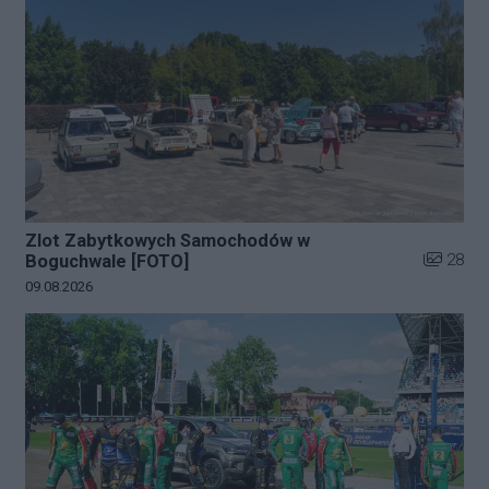
Zlot Zabytkowych Samochodów w
Liczba zd
28
Boguchwale [FOTO]
Data dodania galerii:
09.08.2026