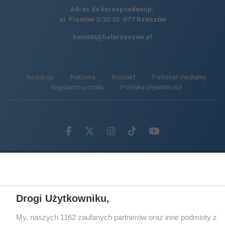
Adres do korespondencji:
ul. Piastów 3/20
35-077 Rzeszów
kontakt@halorzeszow.pl
Redakcja
Reklama
Kontakt
Patronat medialny
Regulamin portalu
Polityka prywatności
Facebook.com
X.com
Instagram.com
Tiktok.com
Youtube.com
CMS portalu
przygotowany przez
Loaded
:
Unmute
43.93%
Drogi Użytkowniku,
My, naszych 1162 zaufanych partnerów oraz inne podmioty z