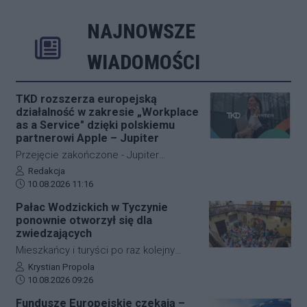
NAJNOWSZE
Rozwiń
Poprzednie
Następne
Kliknij aby 
K
WIADOMOŚCI
TKD rozszerza europejską
działalność w zakresie „Workplace
as a Service" dzięki polskiemu
partnerowi Apple – Jupiter
Przejęcie zakończone - Jupiter
kontynuuje działalność z
Autor artykułu:
Redakcja
Data dodania artykułu:
dotychczasowym zarządem,
10.08.2026 11:16
zespołem, lokalizacją i marką.
Pałac Wodzickich w Tyczynie
ponownie otworzył się dla
zwiedzających
Mieszkańcy i turyści po raz kolejny
mogli zajrzeć do wnętrz Pałacu
Autor artykułu:
Krystian Propola
Data dodania artykułu:
Wodzickich w Tyczynie. W niedzielę, 9
10.08.2026 09:26
sierpnia, Powiat Rzeszowski
Fundusze Europejskie czekają –