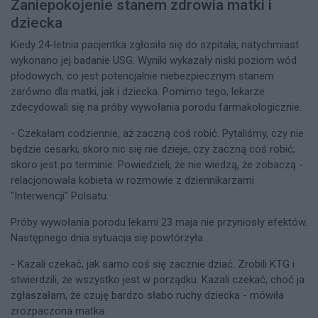
Zaniepokojenie stanem zdrowia matki i
dziecka
Kiedy 24-letnia pacjentka zgłosiła się do szpitala, natychmiast
wykonano jej badanie USG. Wyniki wykazały niski poziom wód
płodowych, co jest potencjalnie niebezpiecznym stanem
zarówno dla matki, jak i dziecka. Pomimo tego, lekarze
zdecydowali się na próby wywołania porodu farmakologicznie.
- Czekałam codziennie, aż zaczną coś robić. Pytaliśmy, czy nie
będzie cesarki, skoro nic się nie dzieje, czy zaczną coś robić,
skoro jest po terminie. Powiedzieli, że nie wiedzą, że zobaczą -
relacjonowała kobieta w rozmowie z dziennikarzami
"Interwencji" Polsatu.
Próby wywołania porodu lekami 23 maja nie przyniosły efektów.
Następnego dnia sytuacja się powtórzyła.
- Kazali czekać, jak samo coś się zacznie dziać. Zrobili KTG i
stwierdzili, że wszystko jest w porządku. Kazali czekać, choć ja
zgłaszałam, że czuję bardzo słabo ruchy dziecka - mówiła
zrozpaczona matka.