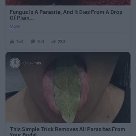
Fungus Is A Parasite, And It Dies From A Drop
Of Plain...
More
153
104
230
8 h 42 min
This Simple Trick Removes All Parasites From
Your Body!