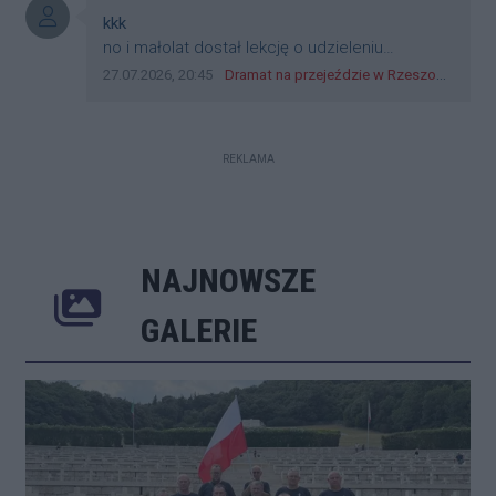
Autor komentarza:
kkk
Treść komentarza:
no i małolat dostał lekcję o udzieleniu
pierwszeństwa
Data dodania komentarza:
Źródło komentarza:
27.07.2026, 20:45
Dramat na przejeździe w Rzeszowie. 16-latek na hulajnodze wjechał wprost pod szynobus
REKLAMA
NAJNOWSZE
Poprzednie
Następne
Kliknij 
GALERIE