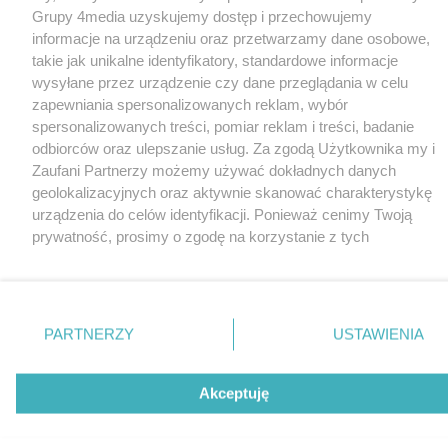
Grupy 4media uzyskujemy dostęp i przechowujemy
informacje na urządzeniu oraz przetwarzamy dane osobowe,
takie jak unikalne identyfikatory, standardowe informacje
wysyłane przez urządzenie czy dane przeglądania w celu
zapewniania spersonalizowanych reklam, wybór
spersonalizowanych treści, pomiar reklam i treści, badanie
odbiorców oraz ulepszanie usług. Za zgodą Użytkownika my i
Zaufani Partnerzy możemy używać dokładnych danych
geolokalizacyjnych oraz aktywnie skanować charakterystykę
urządzenia do celów identyfikacji. Ponieważ cenimy Twoją
prywatność, prosimy o zgodę na korzystanie z tych
technologii poprzez kliknięcie „Akceptuję”. Zgoda jest
dobrowolna i zawsze możesz ją zmienić/wycofać klikając
przycisk ustawień prywatności znajdujący się w lewym
dolnym rogu strony
. Niektóre rodzaje przetwarzania
PARTNERZY
USTAWIENIA
danych nie wymagają zgody użytkownika, ale masz prawo
sprzeciwić się takiemu przetwarzaniu. Preferencje będą miały
zastosowania tylko na tej witrynie.
Akceptuję
Zapoznaj się z poniższymi informacjami, abyś mógł