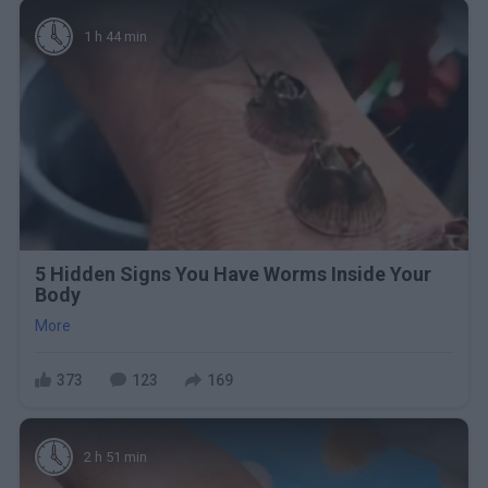
1 h 44 min
5 Hidden Signs You Have Worms Inside Your
Body
More
373
123
169
2 h 51 min