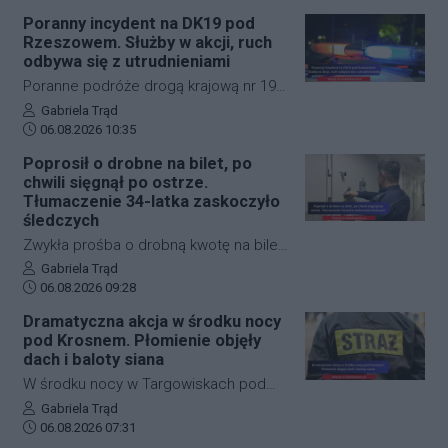
Poranny incydent na DK19 pod
Rzeszowem. Służby w akcji, ruch
odbywa się z utrudnieniami
Poranne podróże drogą krajową nr 19
w okolicach Rzeszowa zostały nagle
Autor artykułu:
Gabriela Trąd
Data dodania artykułu:
zakłócone przez niebezpieczne
06.08.2026 10:35
zdarzenie drogowe. W miejscowości
Poprosił o drobne na bilet, po
Boguchwała doszło do zderzenia
chwili sięgnął po ostrze.
samochodu osobowego z rowerzystą.
Tłumaczenie 34-latka zaskoczyło
Na miejscu pracują służby ratunkowe, a
śledczych
policja prowadzi czynności
Zwykła prośba o drobną kwotę na bilet
wyjaśniające i dba o zachowanie
w ułamku sekundy przerodziła się w
Autor artykułu:
Gabriela Trąd
płynności przejazdu.
Data dodania artykułu:
groźną sytuację. Na ulicy Okulickiego w
06.08.2026 09:28
Stalowej Woli doszło do zdarzenia,
Dramatyczna akcja w środku nocy
które znajdzie swój finał w sądzie.
pod Krosnem. Płomienie objęły
Mężczyzna, który wymachiwał wobec
dach i baloty siana
przechodnia scyzorykiem, po
W środku nocy w Targowiskach pod
zatrzymaniu przez policję przekonywał,
Krosnem doszło do groźnego pożaru
Autor artykułu:
Gabriela Trąd
że cała sytuacja była jedynie
Data dodania artykułu:
na terenie stadniny koni. Ogień z
06.08.2026 07:31
niegroźnym żartem. Śledczy mieli