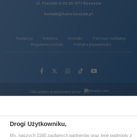
ul. Piastów 3/20
35-077 Rzeszów
kontakt@halorzeszow.pl
Redakcja
Reklama
Kontakt
Patronat medialny
Regulamin portalu
Polityka prywatności
Facebook.com
X.com
Instagram.com
Tiktok.com
Youtube.com
CMS portalu
przygotowany przez
Loaded
:
Unmute
70.75%
Drogi Użytkowniku,
My, naszych 1160 zaufanych partnerów oraz inne podmioty z