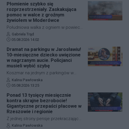
palących się balotów siana przeniósł
Płomienie szybko się
jednak na ten temat zupełnie inne
się na budynek, w którym znajdowały
rozprzestrzeniały. Zaskakująca
zdanie.
się dziesiątki zwierząt. Dzięki
pomoc w walce z groźnym
błyskawicznej i zdecydowanej akcji
żywiołem w Moderówce
strażaków udało się opanować sytuację
Południowa walka z ogniem w powiecie
i zapobiec najgorszemu.
krośnieńskim wymagała
Autor artykułu:
Gabriela Trąd
Data dodania artykułu:
natychmiastowej interwencji służb
05.08.2026 14:02
ratunkowych. W miejscowości
Dramat na parkingu w Jarosławiu!
Moderówka doszło do rozległego
10-miesięczne dziecko uwięzione
pożaru ścierniska, który ze względu na
w nagrzanym aucie. Policjanci
panujące warunki zaczął się
musieli wybić szybę
gwałtownie rozprzestrzeniać. W akcji
Koszmar na jednym z parkingów w
gaśniczej wzięło udział aż siedem
Jarosławiu. Młoda matka przypadkowo
Autor artykułu:
Kalina Pawłowska
zastępów straży pożarnej, a
Data dodania artykułu:
zatrzasnęła kluczyki w samochodzie, w
05.08.2026 13:25
przełomowy dla opanowania sytuacji
którym znajdowało się jej 10-
Ponad 13 tysięcy miesięcznie
okazał się manewr wykonany przez
miesięczne dziecko. Wskutek upału
kontra skrajne bezrobocie!
jednego z miejscowych rolników.
temperatura w pojeździe rosła z minuty
Gigantyczne przepaści płacowe w
na minutę. Wezwani na miejsce
Rzeszowie i regionie
policjanci użyli siły i bezpiecznie
Z jednej strony pensje przekraczające
wydostali malucha ze śmiertelnej
13 tysięcy złotych brutto i sektory,
Autor artykułu:
Kalina Pawłowska