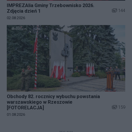
IMPREZAlia Gminy Trzebownisko 2026.
Liczba zdj
144
Zdjęcia dzień 1
Data dodania galerii:
02.08.2026
Obchody 82. rocznicy wybuchu powstania
warszawskiego w Rzeszowie
Liczba zdj
159
[FOTORELACJA]
Data dodania galerii:
01.08.2026