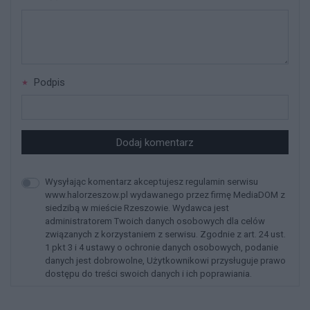
Podpis
Dodaj komentarz
Wysyłając komentarz akceptujesz regulamin serwisu
www.halorzeszow.pl wydawanego przez firmę MediaDOM z
siedzibą w mieście Rzeszowie. Wydawca jest
administratorem Twoich danych osobowych dla celów
związanych z korzystaniem z serwisu. Zgodnie z art. 24 ust.
1 pkt 3 i 4 ustawy o ochronie danych osobowych, podanie
danych jest dobrowolne, Użytkownikowi przysługuje prawo
dostępu do treści swoich danych i ich poprawiania.