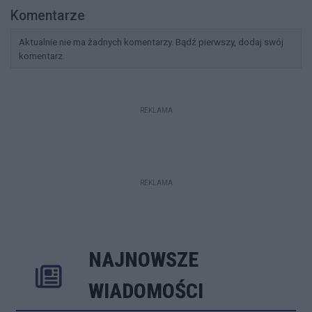
Komentarze
Aktualnie nie ma żadnych komentarzy. Bądź pierwszy, dodaj swój
komentarz.
REKLAMA
REKLAMA
NAJNOWSZE
Rozwiń
Poprzednie
Następne
Kliknij aby 
K
WIADOMOŚCI