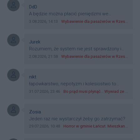
Autor komentarza:
DdD
Treść komentarza:
A będzie można płacić pieniędzmi we
wszystkich? Bo banknoty emitowane przez
Data dodania komentarza:
Źródło komentarza:
3.08.2026, 14:13
Wybawienie dla pasażerów w Rzeszowie? W mieście ruszyły testy nowego rozwiązania
Narodowy Bank Polski, są prawnym środkiem
płatniczym w Polsce, a nie jakieś telefony,
plastik czy inne bliki. Zakrawa na
Autor komentarza:
Jurek
dyskryminację.
Treść komentarza:
Rozumiem, że system nie jest sprawdzony i
przetestowany. Wybieram się z mim młodym
Data dodania komentarza:
Źródło komentarza:
2.08.2026, 21:58
Wybawienie dla pasażerów w Rzeszowie? W mieście ruszyły testy nowego rozwiązania
do szkoły, zobaczymy jak to ztm, gmina
boguchwała i inne zajęte w tej całej organizacji
przejazdów dadzą radę. Albo ogarną, jak to
Autor komentarza:
nikt
teraz młode ludzie mówią.
Treść komentarza:
łapówkarstwo, nepotyzm i kolesiostwo to
norma w pge dystrybucja rzeszów, takie ***e
Data dodania komentarza:
Źródło komentarza:
31.07.2026, 23:46
Bo prąd musi płynąć... Wywiad ze Zbigniewem Możdżeniem - Dyrektorem Generalnym Oddziału PGE Dystrybucja w Rzeszowie
jak wozowicz czy rybarczyk lub kutyła
cieleckiz dupo na głowie nadal pracują bo to
zagorzali pisowcy
Autor komentarza:
Zosia
Treść komentarza:
Jeden raz nie wystarczył żeby go zatrzymać?
Data dodania komentarza:
Źródło komentarza:
29.07.2026, 10:48
Horror w gminie Łańcut. Mieszkaniec Rzeszowa terroryzował rodzinę nożem i zaatakował policjantów! [VIDEO]