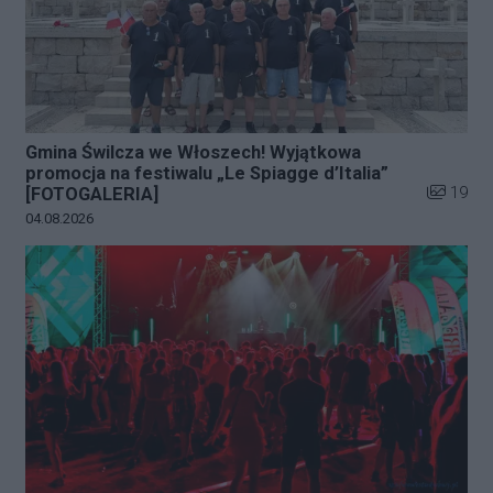
Gmina Świlcza we Włoszech! Wyjątkowa
promocja na festiwalu „Le Spiagge d’Italia”
Liczba zd
19
[FOTOGALERIA]
Data dodania galerii:
04.08.2026