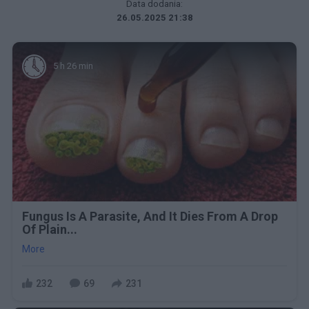
Data dodania:
26.05.2025 21:38
5 h 26 min
Fungus Is A Parasite, And It Dies From A Drop
Of Plain...
More
232
69
231