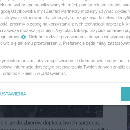
iaków otrzymać można zaledwie 20–30 groszy.
klam, wybór spersonalizowanych treści, pomiar reklam i treści, bad
 zgodą Użytkownika my i Zaufani Partnerzy możemy używać dokład
az aktywnie skanować charakterystykę urządzenia do celów identyfi
ść, prosimy o zgodę na korzystanie z tych technologii poprzez klikn
a i zawsze możesz ją zmienić/wycofać klikając przycisk ustawień pr
ogu strony
. Niektóre rodzaje przetwarzania danych nie wymagaj
iwić się takiemu przetwarzaniu. Preferencje będą miały zastosowania
szymi informacjami, abyś mógł świadomie i komfortowo korzystać z
S
gółowe informacje dotyczące przetwarzania Twoich danych znajdzi
I
s
. oraz po kliknięciu w „Ustawienia”.
D
USTAWIENIA
ie, że do zbiorów dopłaca, bo ich sprzedaż