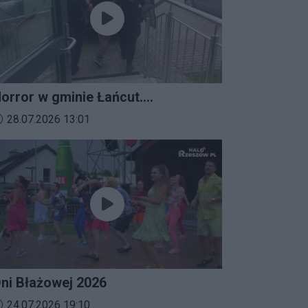
orror w gminie Łańcut.
ieszkaniec Rzeszowa
ata dodania materiału wideo:
28.07.2026 13:01
erroryzował rodzinę nożem i
aatakował policjantów!
ni Błażowej 2026
ata dodania materiału wideo:
24.07.2026 19:10