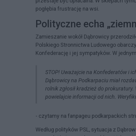
przestaje być opłacalna. W sklepach tym
pogłębia frustrację na wsi.
Polityczne echa „ziemn
Zamieszanie wokół Dąbrowicy przerodziło
Polskiego Stronnictwa Ludowego obarczyl
Konfederację i jej sympatyków. W jedny
STOP! Uważajcie na Konfederatów i ich
Dąbrowicy na Podkarpaciu miał rozda
rolnik zgłosił kradzież do prokuratury
powielajcie informacji od nich. Weryfik
- czytamy na fanpageu podkarpackich struk
Według polityków PSL, sytuacja z Dąbrowi