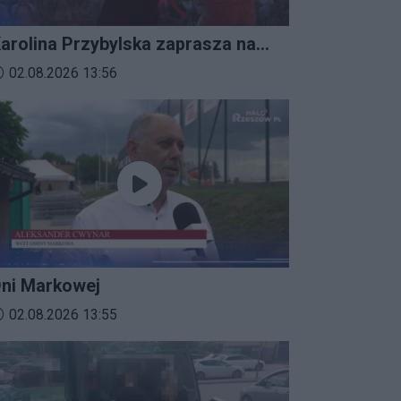
arolina Przybylska zaprasza na
mprezalia 2026
ata dodania materiału wideo:
02.08.2026 13:56
ni Markowej
ata dodania materiału wideo:
02.08.2026 13:55