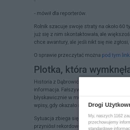
- mówił dla reporterów.
Rolnik szacuje swoje straty na około 60 t
już się z nim skontaktowała, ale większoś
chce awantury, ale jeśli nikt się nie zgłos
O sprawie przeczytać można
pod tym lin
Plotka, która wymknęła
Historia z Dąbrowicy pokazuje, jak ogrom
informacja. Fałszywa wiadomość o „darm
błyskawicznie w mediach społecznościow
Drogi Użytkow
wpisy, gdy okazało się, że to nie była ak
My, naszych 1162 zau
Sytuacja zbiega się z trudnym okresem dl
przechowujemy informa
przyniósł rekordowe plony ziemniaków, a
standardowe informac