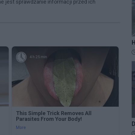
ne jest sprawdzanie informacji przed ich
H
M
D
t
4 h 25 min
z
This Simple Trick Removes All
Parasites From Your Body!
D
More
D