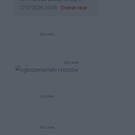
udzieleniu pierwszeństwa
Data dodania komentarza:
Źródło komentarza:
27.07.2026, 20:45
Dramat na przejeździe w Rzeszowie. 16-latek na hulajnodze wjechał wprost pod szynobus
REKLAMA
REKLAMA
REKLAMA
REKLAMA