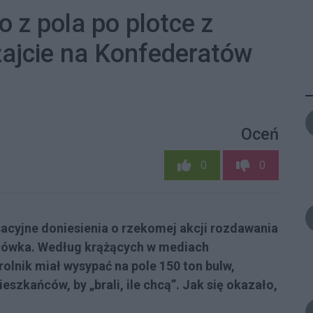
o z pola po plotce z
żajcie na Konfederatów
Oceń
0
0
sacyjne doniesienia o rzekomej akcji rozdawania
łówka. Według krążących w mediach
lnik miał wysypać na pole 150 ton bulw,
eszkańców, by „brali, ile chcą”. Jak się okazało,