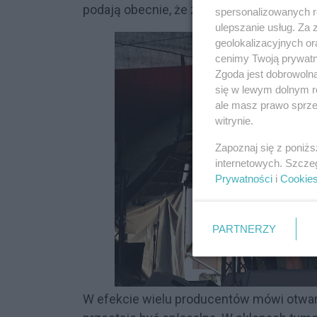
podają obecnie, że za 1 kilogram ziemn
spersonalizowanych re
ulepszanie usług. Za
geolokalizacyjnych or
cenimy Twoją prywatno
Zgoda jest dobrowoln
się w lewym dolnym r
ale masz prawo sprzec
witrynie.
Zapoznaj się z poniż
internetowych. Szcze
Prywatności
i
Cookie
PARTNERZY
W efekcie wielu producentów mówi otwarc