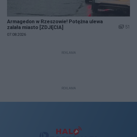
Armagedon w Rzeszowie! Potężna ulewa
Liczba zd
51
zalała miasto [ZDJĘCIA]
Data dodania galerii:
07.08.2026
REKLAMA
REKLAMA