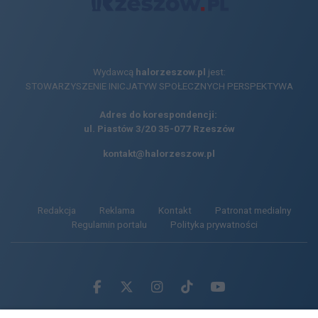
Wydawcą
halorzeszow.pl
jest:
STOWARZYSZENIE INICJATYW SPOŁECZNYCH PERSPEKTYWA
Adres do korespondencji:
ul. Piastów 3/20
35-077 Rzeszów
kontakt@halorzeszow.pl
Redakcja
Reklama
Kontakt
Patronat medialny
Regulamin portalu
Polityka prywatności
Facebook.com
X.com
Instagram.com
Tiktok.com
Youtube.com