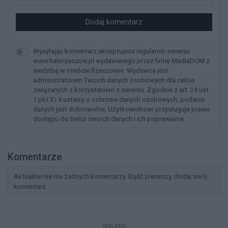
Dodaj komentarz
Wysyłając komentarz akceptujesz regulamin serwisu
www.halorzeszow.pl wydawanego przez firmę MediaDOM z
siedzibą w mieście Rzeszowie. Wydawca jest
administratorem Twoich danych osobowych dla celów
związanych z korzystaniem z serwisu. Zgodnie z art. 24 ust.
1 pkt 3 i 4 ustawy o ochronie danych osobowych, podanie
danych jest dobrowolne, Użytkownikowi przysługuje prawo
dostępu do treści swoich danych i ich poprawiania.
Komentarze
Aktualnie nie ma żadnych komentarzy. Bądź pierwszy, dodaj swój
komentarz.
REKLAMA