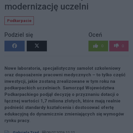
modernizację uczelni
Podkarpacie
Podziel się
Oceń
0
0
Nowe laboratoria, specjalistyczny samolot szkoleniowy
oraz doposażenie pracowni medycznych – to tylko część
inwestycji, jakie zostaną zrealizowane w tym roku na
podkarpackich uczelniach. Samorząd Województwa
Podkarpackiego podjął decyzję o przyznaniu dotacji o
łącznej wartości 1,7 miliona złotych, które mają realnie
podnieść standardy kształcenia i dostosować ofertę
edukacyjną do dynamicznie zmieniających się wymogów
rynku pracy.
Gabriela Trąd
09.07.2026 11:12