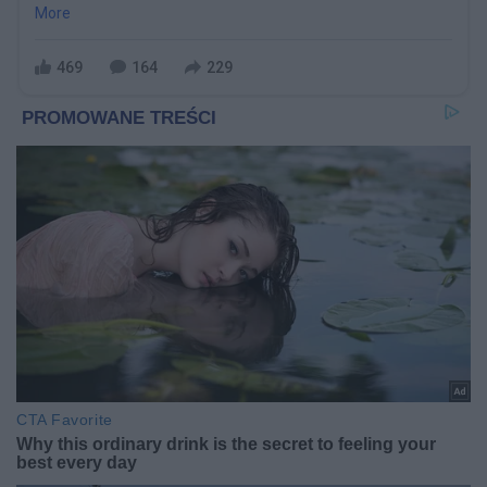
More
469
164
229