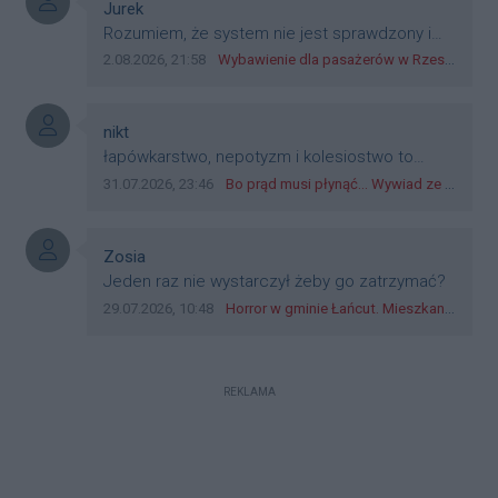
plastik czy inne bliki. Zakrawa na
Autor komentarza:
Jurek
dyskryminację.
Treść komentarza:
Rozumiem, że system nie jest sprawdzony i
przetestowany. Wybieram się z mim młodym
Data dodania komentarza:
Źródło komentarza:
2.08.2026, 21:58
Wybawienie dla pasażerów w Rzeszowie? W mieście ruszyły testy nowego rozwiązania
do szkoły, zobaczymy jak to ztm, gmina
boguchwała i inne zajęte w tej całej organizacji
przejazdów dadzą radę. Albo ogarną, jak to
Autor komentarza:
nikt
teraz młode ludzie mówią.
Treść komentarza:
łapówkarstwo, nepotyzm i kolesiostwo to
norma w pge dystrybucja rzeszów, takie ***e
Data dodania komentarza:
Źródło komentarza:
31.07.2026, 23:46
Bo prąd musi płynąć... Wywiad ze Zbigniewem Możdżeniem - Dyrektorem Generalnym Oddziału PGE Dystrybucja w Rzeszowie
jak wozowicz czy rybarczyk lub kutyła
cieleckiz dupo na głowie nadal pracują bo to
zagorzali pisowcy
Autor komentarza:
Zosia
Treść komentarza:
Jeden raz nie wystarczył żeby go zatrzymać?
Data dodania komentarza:
Źródło komentarza:
29.07.2026, 10:48
Horror w gminie Łańcut. Mieszkaniec Rzeszowa terroryzował rodzinę nożem i zaatakował policjantów! [VIDEO]
REKLAMA