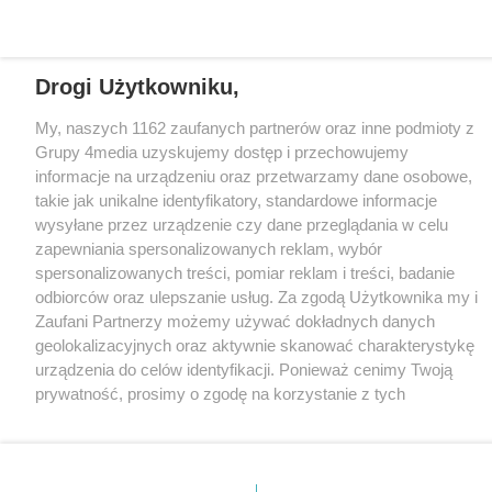
CMS portalu
przygotowany przez
Loaded
:
Unmute
Drogi Użytkowniku,
100.00%
My, naszych 1162 zaufanych partnerów oraz inne podmioty z
Grupy 4media uzyskujemy dostęp i przechowujemy
informacje na urządzeniu oraz przetwarzamy dane osobowe,
takie jak unikalne identyfikatory, standardowe informacje
wysyłane przez urządzenie czy dane przeglądania w celu
zapewniania spersonalizowanych reklam, wybór
spersonalizowanych treści, pomiar reklam i treści, badanie
odbiorców oraz ulepszanie usług. Za zgodą Użytkownika my i
Zaufani Partnerzy możemy używać dokładnych danych
geolokalizacyjnych oraz aktywnie skanować charakterystykę
urządzenia do celów identyfikacji. Ponieważ cenimy Twoją
prywatność, prosimy o zgodę na korzystanie z tych
technologii poprzez kliknięcie „Akceptuję”. Zgoda jest
dobrowolna i zawsze możesz ją zmienić/wycofać klikając
przycisk ustawień prywatności znajdujący się w lewym
dolnym rogu strony
. Niektóre rodzaje przetwarzania