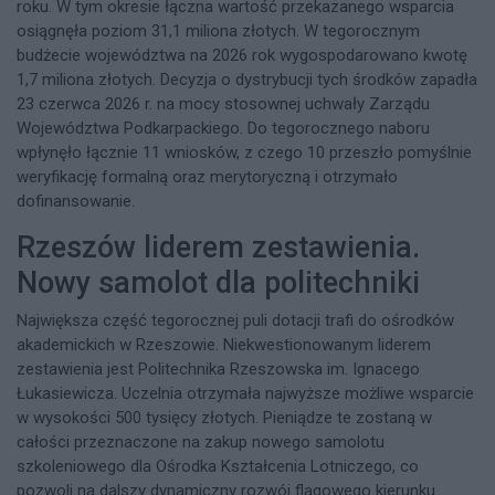
roku. W tym okresie łączna wartość przekazanego wsparcia
osiągnęła poziom 31,1 miliona złotych. W tegorocznym
budżecie województwa na 2026 rok wygospodarowano kwotę
1,7 miliona złotych. Decyzja o dystrybucji tych środków zapadła
23 czerwca 2026 r. na mocy stosownej uchwały Zarządu
Województwa Podkarpackiego. Do tegorocznego naboru
wpłynęło łącznie 11 wniosków, z czego 10 przeszło pomyślnie
weryfikację formalną oraz merytoryczną i otrzymało
dofinansowanie.
Rzeszów liderem zestawienia.
Nowy samolot dla politechniki
Największa część tegorocznej puli dotacji trafi do ośrodków
akademickich w Rzeszowie. Niekwestionowanym liderem
zestawienia jest Politechnika Rzeszowska im. Ignacego
Łukasiewicza. Uczelnia otrzymała najwyższe możliwe wsparcie
w wysokości 500 tysięcy złotych. Pieniądze te zostaną w
całości przeznaczone na zakup nowego samolotu
szkoleniowego dla Ośrodka Kształcenia Lotniczego, co
pozwoli na dalszy dynamiczny rozwój flagowego kierunku