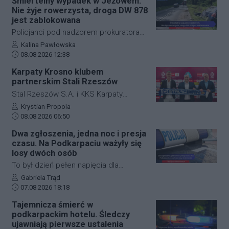
Śmiertelny wypadek w Jeżowem.
Przysieki doprowadziło do utrudnień na
Nie żyje rowerzysta, droga DW 878
drodze krajowej nr 28. Na miejscu
jest zablokowana
natychmiast pojawiła się policja, która
Policjanci pod nadzorem prokuratora
wprowadziła zmianę w organizacji
ustalają szczegółowe okoliczności
Autor artykułu:
Kalina Pawłowska
ruchu, by zabezpieczyć teren i uniknąć
Data dodania artykułu:
tragicznego wypadku, do którego
08.08.2026 12:38
kolejnych niebezpiecznych sytuacji.
doszło dzisiaj rano w miejscowości
Karpaty Krosno klubem
Jeżowe w powiecie niżańskim. W
partnerskim Stali Rzeszów
wyniku zderzenia samochodu
Stal Rzeszów S.A. i KKS Karpaty
osobowego z rowerzystą, śmierć na
Krosno rozpoczęły oficjalną
Autor artykułu:
Krystian Propola
miejscu poniósł kierujący jednośladem.
Data dodania artykułu:
współpracę. Kluby podpisały
08.08.2026 06:50
Droga wojewódzka nr 878 jest
długoterminową umowę partnerską,
Dwa zgłoszenia, jedna noc i presja
całkowicie zablokowana.
która ma obejmować m.in. wymianę
czasu. Na Podkarpaciu ważyły się
doświadczeń, rozwój szkolenia
losy dwóch osób
młodzieży oraz obserwację i
To był dzień pełen napięcia dla
pozyskiwanie utalentowanych
funkcjonariuszy z powiatu niżańskiego.
Autor artykułu:
Gabriela Trąd
zawodników z regionu.
Data dodania artykułu:
W ciągu zaledwie kilkunastu godzin
07.08.2026 18:18
służby ratunkowe musiały
Tajemnicza śmierć w
przeprowadzić dwie niezależne,
podkarpackim hotelu. Śledczy
intensywne akcje poszukiwawcze. W
ujawniają pierwsze ustalenia