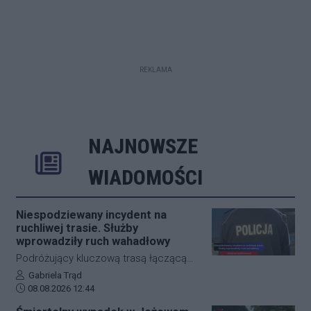
REKLAMA
NAJNOWSZE
Rozwiń
Poprzednie
Następne
Kliknij aby 
K
WIADOMOŚCI
Niespodziewany incydent na
ruchliwej trasie. Służby
wprowadziły ruch wahadłowy
Podróżujący kluczową trasą łączącą
Jasło z Gorlicami muszą uzbroić się w
Autor artykułu:
Gabriela Trąd
Data dodania artykułu:
cierpliwość. Niespodziewane
08.08.2026 12:44
zdarzenie drogowe w miejscowości