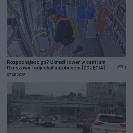
Rozpoznajesz go? Ukradł rower w centrum
Liczba z
4
Rzeszowa i odjechał autobusem [ZDJĘCIA]
Data dodania galerii:
07.08.2026