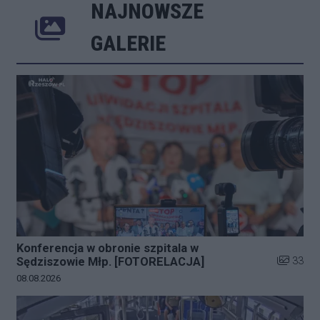
NAJNOWSZE
Poprzednie
Następne
Kliknij 
GALERIE
Konferencja w obronie szpitala w
Liczba zd
33
Sędziszowie Młp. [FOTORELACJA]
Data dodania galerii:
08.08.2026