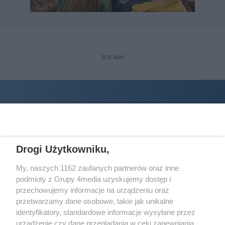
REKLAMA
Drogi Użytkowniku,
My, naszych 1162 zaufanych partnerów oraz inne
podmioty z Grupy 4media uzyskujemy dostęp i
Wydawcą
halorzeszow.pl
jest:
przechowujemy informacje na urządzeniu oraz
STOWARZYSZENIE INICJATYW SPOŁECZNYCH PERSPEKTYWA
przetwarzamy dane osobowe, takie jak unikalne
identyfikatory, standardowe informacje wysyłane przez
Adres do korespondencji:
urządzenie czy dane przeglądania w celu zapewniania