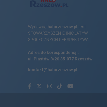
Wydawcą
halorzeszow.pl
jest:
STOWARZYSZENIE INICJATYW
SPOŁECZNYCH PERSPEKTYWA
Adres do korespondencji:
ul. Piastów 3/20
35-077 Rzeszów
kontakt@halorzeszow.pl
Facebook.com
X.com
Instagram.com
Tiktok.com
Youtube.com