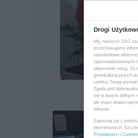
Drogi Użytkow
My, naszych 1162 zau
przechowujemy informa
standardowe informac
spersonalizowanych re
ulepszanie usług. Za
geolokalizacyjnych or
cenimy Twoją prywatno
Zgoda jest dobrowoln
się w lewym dolnym r
ale masz prawo sprzec
witrynie.
Zapoznaj się z poniż
internetowych. Szcze
Prywatności
i
Cookie