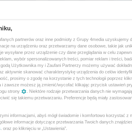
niku,
fanych partnerów oraz inne podmioty z Grupy 4media uzyskujemy d
cje na urządzeniu oraz przetwarzamy dane osobowe, takie jak unika
je wysyłane przez urządzenie czy dane przeglądania w celu zapewn
klam, wybór spersonalizowanych treści, pomiar reklam i treści, bad
 zgodą Użytkownika my i Zaufani Partnerzy możemy używać dokład
az aktywnie skanować charakterystykę urządzenia do celów identyfi
ść, prosimy o zgodę na korzystanie z tych technologii poprzez klikn
15
/ 37
a i zawsze możesz ją zmienić/wycofać klikając przycisk ustawień pr
ogu strony
. Niektóre rodzaje przetwarzania danych nie wymagaj
iwić się takiemu przetwarzaniu. Preferencje będą miały zastosowania
szymi informacjami, abyś mógł świadomie i komfortowo korzystać z
gółowe informacje dotyczące przetwarzania Twoich danych znajdzi
s
. oraz po kliknięciu w „Ustawienia”.