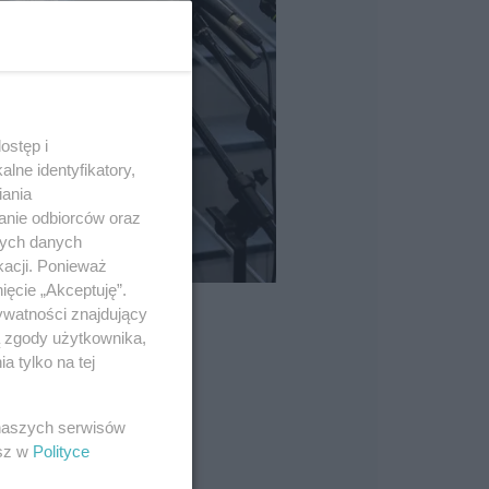
ostęp i
lne identyfikatory,
iania
anie odbiorców oraz
nych danych
kacji. Ponieważ
ięcie „Akceptuję”.
ywatności znajdujący
ą zgody użytkownika,
 tylko na tej
 naszych serwisów
esz w
Polityce