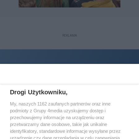
REKLAMA
Drogi Użytkowniku,
My, naszych 1162 zaufanych partnerów oraz inne
podmioty z Grupy 4media uzyskujemy dostęp i
Wydawcą
halorzeszow.pl
jest:
przechowujemy informacje na urządzeniu oraz
STOWARZYSZENIE INICJATYW SPOŁECZNYCH PERSPEKTYWA
przetwarzamy dane osobowe, takie jak unikalne
identyfikatory, standardowe informacje wysyłane przez
Adres do korespondencji:
urządzenie czy dane przeglądania w celu zapewniania