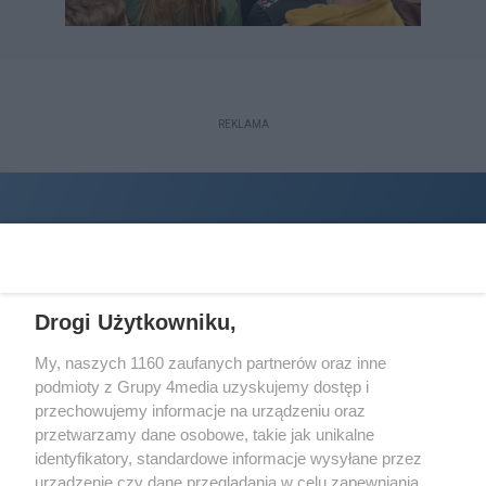
REKLAMA
Drogi Użytkowniku,
My, naszych 1160 zaufanych partnerów oraz inne
podmioty z Grupy 4media uzyskujemy dostęp i
Wydawcą
halorzeszow.pl
jest:
przechowujemy informacje na urządzeniu oraz
STOWARZYSZENIE INICJATYW SPOŁECZNYCH PERSPEKTYWA
przetwarzamy dane osobowe, takie jak unikalne
identyfikatory, standardowe informacje wysyłane przez
Adres do korespondencji:
urządzenie czy dane przeglądania w celu zapewniania