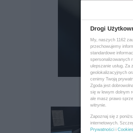
Drogi Użytkow
My, naszych 1162 zau
przechowujemy informa
standardowe informac
spersonalizowanych re
ulepszanie usług. Za
geolokalizacyjnych or
cenimy Twoją prywatno
Zgoda jest dobrowoln
się w lewym dolnym r
ale masz prawo sprzec
witrynie.
Zapoznaj się z poniż
internetowych. Szcze
Prywatności
i
Cookie