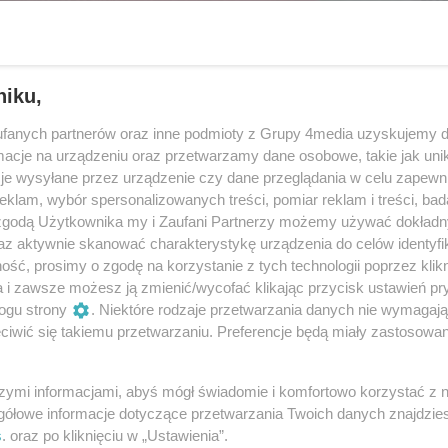
niku,
fanych partnerów oraz inne podmioty z Grupy 4media uzyskujemy d
cje na urządzeniu oraz przetwarzamy dane osobowe, takie jak unika
je wysyłane przez urządzenie czy dane przeglądania w celu zapewn
klam, wybór spersonalizowanych treści, pomiar reklam i treści, bad
 zgodą Użytkownika my i Zaufani Partnerzy możemy używać dokład
az aktywnie skanować charakterystykę urządzenia do celów identyfi
ść, prosimy o zgodę na korzystanie z tych technologii poprzez klikn
36
/ 37
a i zawsze możesz ją zmienić/wycofać klikając przycisk ustawień pr
ogu strony
. Niektóre rodzaje przetwarzania danych nie wymagaj
iwić się takiemu przetwarzaniu. Preferencje będą miały zastosowania
szymi informacjami, abyś mógł świadomie i komfortowo korzystać z
gółowe informacje dotyczące przetwarzania Twoich danych znajdzi
s
. oraz po kliknięciu w „Ustawienia”.