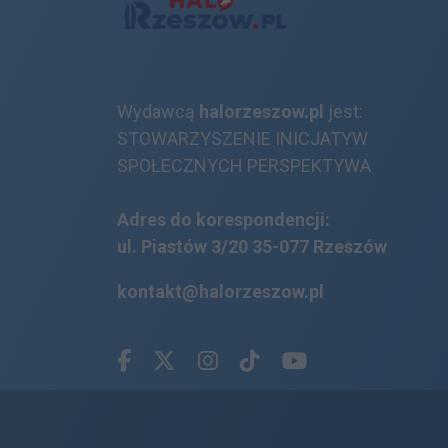
Wydawcą
halorzeszow.pl
jest:
STOWARZYSZENIE INICJATYW
SPOŁECZNYCH PERSPEKTYWA
Adres do korespondencji:
ul. Piastów 3/20
35-077 Rzeszów
kontakt@halorzeszow.pl
Facebook.com
X.com
Instagram.com
Tiktok.com
Youtube.com