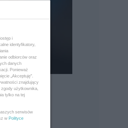
ostęp i
lne identyfikatory,
iania
anie odbiorców oraz
nych danych
kacji. Ponieważ
ięcie „Akceptuję”.
ywatności znajdujący
ą zgody użytkownika,
 tylko na tej
 naszych serwisów
esz w
Polityce