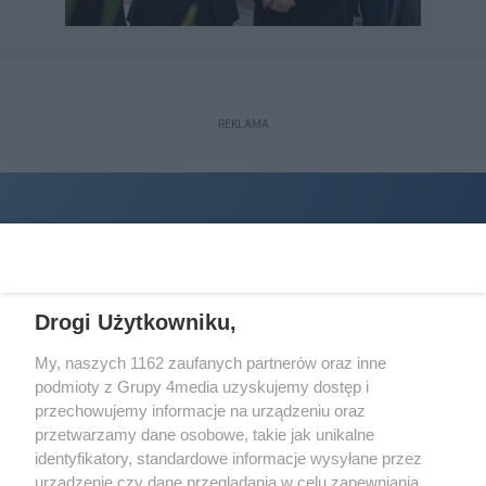
REKLAMA
Drogi Użytkowniku,
My, naszych 1162 zaufanych partnerów oraz inne
podmioty z Grupy 4media uzyskujemy dostęp i
Wydawcą
halorzeszow.pl
jest:
przechowujemy informacje na urządzeniu oraz
STOWARZYSZENIE INICJATYW SPOŁECZNYCH PERSPEKTYWA
przetwarzamy dane osobowe, takie jak unikalne
identyfikatory, standardowe informacje wysyłane przez
Adres do korespondencji:
urządzenie czy dane przeglądania w celu zapewniania