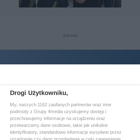
REKLAMA
Drogi Użytkowniku,
My, naszych 1162 zaufanych partnerów oraz inne
podmioty z Grupy 4media uzyskujemy dostęp i
Wydawcą
halorzeszow.pl
jest:
przechowujemy informacje na urządzeniu oraz
STOWARZYSZENIE INICJATYW SPOŁECZNYCH PERSPEKTYWA
przetwarzamy dane osobowe, takie jak unikalne
identyfikatory, standardowe informacje wysyłane przez
Adres do korespondencji:
urządzenie czy dane przeglądania w celu zapewniania