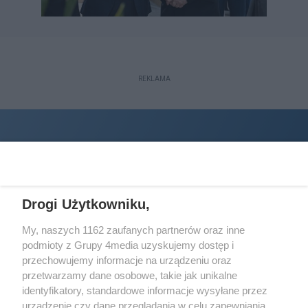
REKLAMA
Drogi Użytkowniku,
My, naszych 1162 zaufanych partnerów oraz inne
podmioty z Grupy 4media uzyskujemy dostęp i
Wydawcą
halorzeszow.pl
jest:
przechowujemy informacje na urządzeniu oraz
STOWARZYSZENIE INICJATYW SPOŁECZNYCH PERSPEKTYWA
przetwarzamy dane osobowe, takie jak unikalne
identyfikatory, standardowe informacje wysyłane przez
Adres do korespondencji:
urządzenie czy dane przeglądania w celu zapewniania