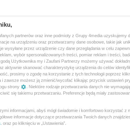
niku,
fanych partnerów oraz inne podmioty z Grupy 4media uzyskujemy d
cje na urządzeniu oraz przetwarzamy dane osobowe, takie jak unika
je wysyłane przez urządzenie czy dane przeglądania w celu zapewn
klam, wybór spersonalizowanych treści, pomiar reklam i treści, bad
 zgodą Użytkownika my i Zaufani Partnerzy możemy używać dokład
az aktywnie skanować charakterystykę urządzenia do celów identyfi
ść, prosimy o zgodę na korzystanie z tych technologii poprzez klikn
36
/ 38
a i zawsze możesz ją zmienić/wycofać klikając przycisk ustawień pr
ogu strony
. Niektóre rodzaje przetwarzania danych nie wymagaj
iwić się takiemu przetwarzaniu. Preferencje będą miały zastosowania
szymi informacjami, abyś mógł świadomie i komfortowo korzystać z
gółowe informacje dotyczące przetwarzania Twoich danych znajdzi
s
. oraz po kliknięciu w „Ustawienia”.