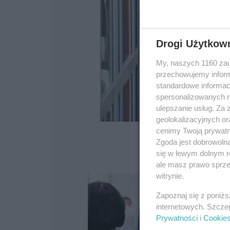
Drogi Użytkow
My, naszych 1160 zau
przechowujemy informa
standardowe informac
spersonalizowanych re
ulepszanie usług. Za
geolokalizacyjnych or
cenimy Twoją prywatno
Zgoda jest dobrowoln
się w lewym dolnym r
ale masz prawo sprzec
witrynie.
Zapoznaj się z poniż
internetowych. Szcze
Prywatności
i
Cookie