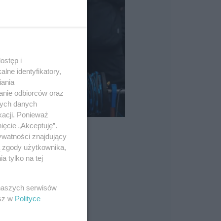
ostęp i
lne identyfikatory,
iania
anie odbiorców oraz
nych danych
kacji. Ponieważ
ięcie „Akceptuję”.
ywatności znajdujący
ą zgody użytkownika,
 tylko na tej
 naszych serwisów
esz w
Polityce