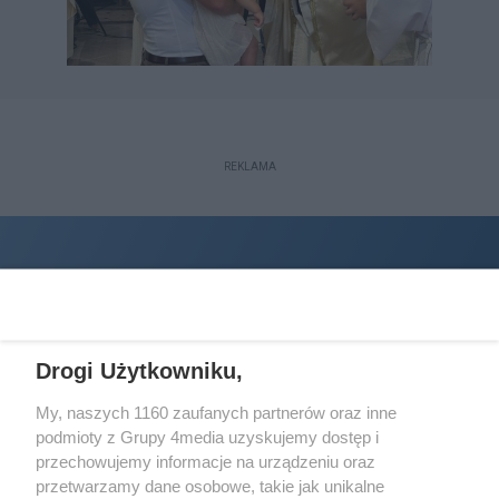
REKLAMA
Drogi Użytkowniku,
My, naszych 1160 zaufanych partnerów oraz inne
podmioty z Grupy 4media uzyskujemy dostęp i
Wydawcą
halorzeszow.pl
jest:
przechowujemy informacje na urządzeniu oraz
STOWARZYSZENIE INICJATYW SPOŁECZNYCH PERSPEKTYWA
przetwarzamy dane osobowe, takie jak unikalne