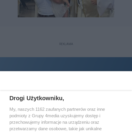
REKLAMA
Drogi Użytkowniku,
My, naszych 1162 zaufanych partnerów oraz inne
podmioty z Grupy 4media uzyskujemy dostęp i
Wydawcą
halorzeszow.pl
jest:
przechowujemy informacje na urządzeniu oraz
STOWARZYSZENIE INICJATYW SPOŁECZNYCH PERSPEKTYWA
przetwarzamy dane osobowe, takie jak unikalne