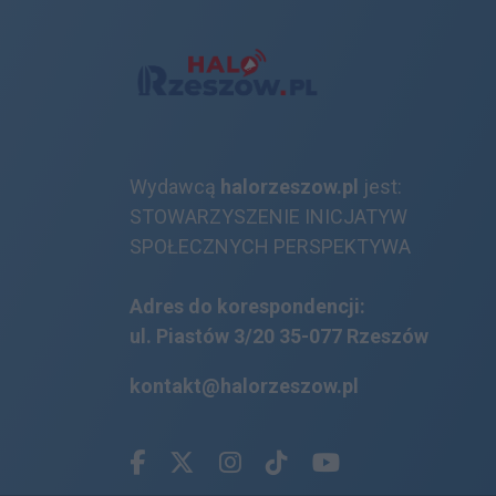
Wydawcą
halorzeszow.pl
jest:
STOWARZYSZENIE INICJATYW
SPOŁECZNYCH PERSPEKTYWA
Adres do korespondencji:
ul. Piastów 3/20
35-077 Rzeszów
kontakt@halorzeszow.pl
Facebook.com
X.com
Instagram.com
Tiktok.com
Youtube.com