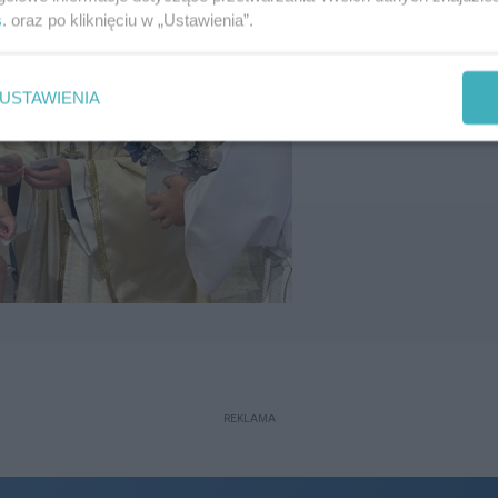
s
. oraz po kliknięciu w „Ustawienia”.
USTAWIENIA
REKLAMA