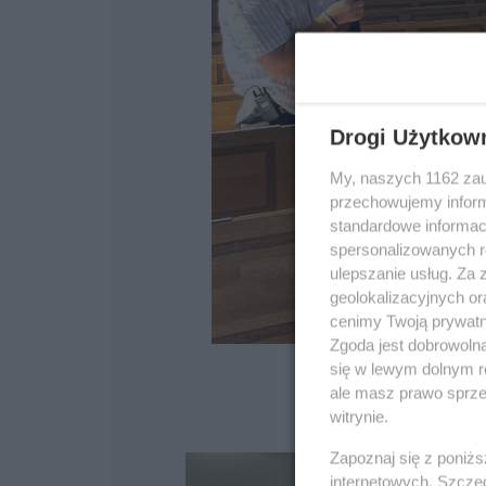
Drogi Użytkow
My, naszych 1162 zau
przechowujemy informa
standardowe informac
spersonalizowanych re
ulepszanie usług. Za
geolokalizacyjnych or
cenimy Twoją prywatno
Zgoda jest dobrowoln
się w lewym dolnym r
ale masz prawo sprzec
witrynie.
Zapoznaj się z poniż
internetowych. Szcze