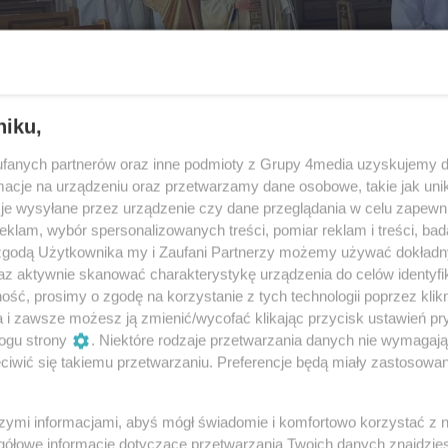
niku,
fanych partnerów oraz inne podmioty z Grupy 4media uzyskujemy d
cje na urządzeniu oraz przetwarzamy dane osobowe, takie jak unika
je wysyłane przez urządzenie czy dane przeglądania w celu zapewn
klam, wybór spersonalizowanych treści, pomiar reklam i treści, bad
 zgodą Użytkownika my i Zaufani Partnerzy możemy używać dokład
az aktywnie skanować charakterystykę urządzenia do celów identyfi
ść, prosimy o zgodę na korzystanie z tych technologii poprzez klikn
a i zawsze możesz ją zmienić/wycofać klikając przycisk ustawień pr
ogu strony
. Niektóre rodzaje przetwarzania danych nie wymagaj
46
/ 57
iwić się takiemu przetwarzaniu. Preferencje będą miały zastosowania
szymi informacjami, abyś mógł świadomie i komfortowo korzystać z
gółowe informacje dotyczące przetwarzania Twoich danych znajdzi