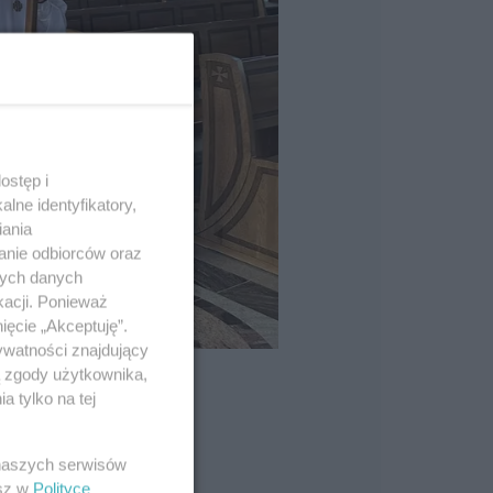
ostęp i
lne identyfikatory,
iania
anie odbiorców oraz
nych danych
kacji. Ponieważ
ięcie „Akceptuję”.
ywatności znajdujący
ą zgody użytkownika,
 tylko na tej
 naszych serwisów
esz w
Polityce