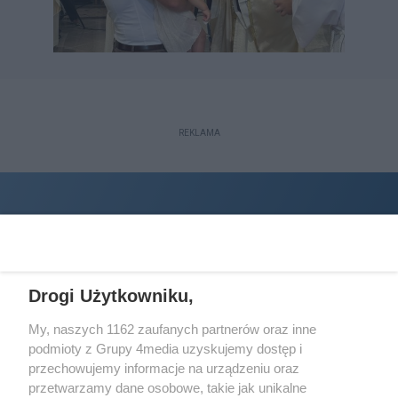
REKLAMA
Drogi Użytkowniku,
My, naszych 1162 zaufanych partnerów oraz inne
podmioty z Grupy 4media uzyskujemy dostęp i
Wydawcą
halorzeszow.pl
jest:
przechowujemy informacje na urządzeniu oraz
STOWARZYSZENIE INICJATYW SPOŁECZNYCH PERSPEKTYWA
przetwarzamy dane osobowe, takie jak unikalne