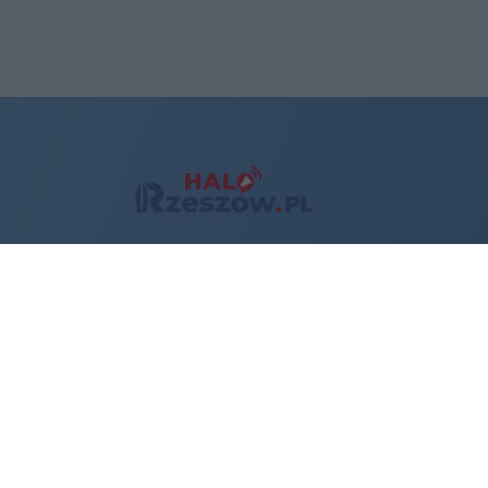
Wydawcą
halorzeszow.pl
jest:
STOWARZYSZENIE INICJATYW
SPOŁECZNYCH PERSPEKTYWA
Adres do korespondencji:
ul. Piastów 3/20
35-077 Rzeszów