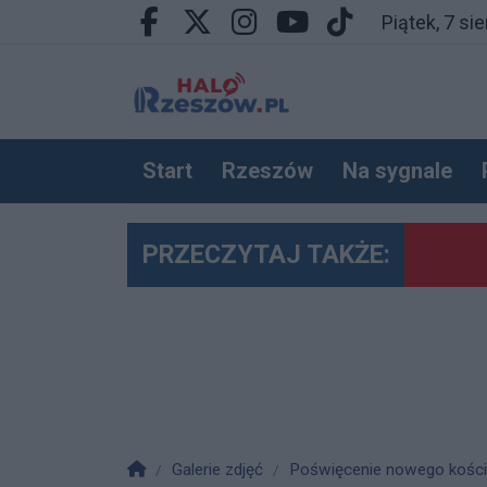
Przejdź do głównych treści
Przejdź do wyszukiwarki
Przejdź do głównego menu
piątek, 7 s
Facebook.com
X.com
Instagram.com
Youtube.com
Tiktok.com
Start
Rzeszów
Na sygnale
Wideo
Sport
Gminy
PRZECZYTAJ TAKŻE:
Czy R
Plene
Poża
Wypad
Zmarł
Energ
Trag
Zatrz
Groźn
Sanok
Dobre
Burmi
Co z
airBa
Bryła
Pożar
Pijan
Pijan
Straż
Bruta
Babci
Inwaz
Potrą
Gdzi
Sędzi
Rzesz
Całon
Tajem
Osiąg
Tragi
Polic
Drama
Wirus
Wyższ
Emery
NASA
Kolej
Tragi
Karam
Rzes
Poważ
Prezy
Prezy
Nowe
"Trz
Podka
Poszu
Pat w
Strona główna
Galerie zdjęć
Poświęcenie nowego kościo