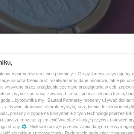
niku,
fanych partnerów oraz inne podmioty z Grupy 4media uzyskujemy d
cje na urządzeniu oraz przetwarzamy dane osobowe, takie jak unika
je wysyłane przez urządzenie czy dane przeglądania w celu zapewn
klam, wybór spersonalizowanych treści, pomiar reklam i treści, bad
 zgodą Użytkownika my i Zaufani Partnerzy możemy używać dokład
az aktywnie skanować charakterystykę urządzenia do celów identyfi
ść, prosimy o zgodę na korzystanie z tych technologii poprzez klikn
a i zawsze możesz ją zmienić/wycofać klikając przycisk ustawień pr
ogu strony
. Niektóre rodzaje przetwarzania danych nie wymagaj
iwić się takiemu przetwarzaniu. Preferencje będą miały zastosowania