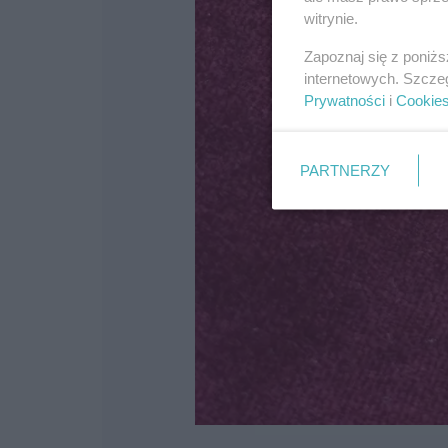
witrynie.
Zapoznaj się z poniż
internetowych. Szcze
Prywatności
i
Cookie
PARTNERZY