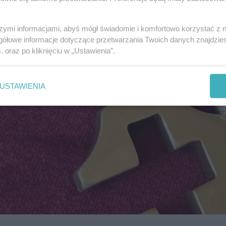
szymi informacjami, abyś mógł świadomie i komfortowo korzystać z
gółowe informacje dotyczące przetwarzania Twoich danych znajdzi
s
. oraz po kliknięciu w „Ustawienia”.
USTAWIENIA