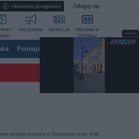
Zaloguj się
Ułatwienia dostępności
RONAT
OGŁOSZENIA
REDAKCJA
REKLAMA W
Zamknij
IALNY
PORTALU
wka
Pomagamy
Zdjęcia
Loaded
:
Unmute
100.00%
co gra Strojny? Pytania, których nikt gło
zczona. Fundacja Rzeszowska zgłosiła sp
zkodził samochód osobowy
 Przeworska
gowa Młp. i autorem publikacji o dziejach 
 Rzeszowskie Forum Energetyczne o współp
samobójstwo w luksusowym apartamencie
ującej kradzione auta
oga Rzeszów-Lublin zablokowana
dżet. Co teraz?
ana wcześniej niż zakładano?
zeciwko ustawie. Wspierają ich Poseł Dzied
wództwa? Miasto liczy na większe wspar
a osoba ranna
hu nad głową [ZDJĘCIA]
cywilów, usłyszał poważne zarzuty
rzałów do cywilnego samochodu. W środku b
. Wyjeżdżali do pomocy średnio co 20 min
em i kradzież na dużą skalę
kę z pożaru. Apel o pomoc
ńskie Ogrody. Radny interweniuje [WIDEO]
stanie trafiła do szpitala
 Nowy Rok?
iw i wezwał policję na samego siebie
anka-Osmeckiego. Jedna osoba nie żyje, u
prowadzali z gór turystę z Rzeszowa
wa śledztwo prokuratury
żet Rzeszowa na 2025 rok przyjęty
ania sprawcy śmiertelnego potrącenia pi
kołaja Grzędy
życie
a do szczepień
2025 roku. Sprawdź najważniejsze zmiany
ami i nowym rokiem
owem pod solidną ochroną
zejściu dla pieszych
śmiertelnie potrąciła rowerzystę
! [ZDJĘCIA]
eczny autobus
na na przejściu
i obronie cywilnej
cjonowanie miasta jest zagrożone
u – wzmocnienie bezpieczeństwa dzięki 
ców "na podwójnym gazie"
m pieszych
ul. św. Rocha w Rzeszowie
gnęli konsensusu ws. uchwały budżetowej 
enie nowego kościoła w Rzeszowie na os. Drab...