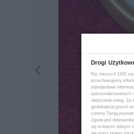
Drogi Użytkow
My, naszych 1162 zau
przechowujemy informa
standardowe informac
spersonalizowanych re
ulepszanie usług. Za
geolokalizacyjnych or
cenimy Twoją prywatno
Zgoda jest dobrowoln
się w lewym dolnym r
ale masz prawo sprzec