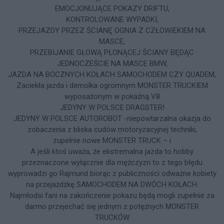
EMOCJONUJĄCE POKAZY DRIFTU,
KONTROLOWANE WYPADKI,
PRZEJAZDY PRZEZ ŚCIANĘ OGNIA Z CZŁOWIEKIEM NA
MASCE,
PRZEBIJANIE GŁOWĄ PŁONĄCEJ ŚCIANY BĘDĄC
JEDNOCZEŚCIE NA MASCE BMW,
JAZDA NA BOCZNYCH KOŁACH SAMOCHODEM CZY QUADEM,
Zaciekła jazda i demolka ogromnym MONSTER TRUCKIEM
wyposażonym w pokaźną V8
JEDYNY W POLSCE DRAGSTER!
JEDYNY W POLSCE AUTOROBOT -niepowtarzalna okazja do
zobaczenia z bliska cudów motoryzacyjnej techniki,
zupełnie nowe MONSTER TRUCK – i
A jeśli ktoś uważa, że ekstremalna jazda to hobby
przeznaczone wyłącznie dla mężczyzn to z tego błędu
wyprowadzi go Rajmund biorąc z publiczności odważne kobiety
na przejażdżkę SAMOCHODEM NA DWÓCH KOŁACH.
Najmłodsi fani na zakończenie pokazu będą mogli zupełnie za
darmo przejechać się jednym z potężnych MONSTER
TRUCKÓW