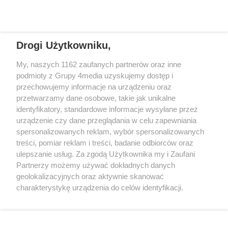
Drogi Użytkowniku,
My, naszych 1162 zaufanych partnerów oraz inne
podmioty z Grupy 4media uzyskujemy dostęp i
Wydawcą
halorzeszow.pl
jest:
przechowujemy informacje na urządzeniu oraz
STOWARZYSZENIE INICJATYW SPOŁECZNYCH PERSPEKTYWA
przetwarzamy dane osobowe, takie jak unikalne
identyfikatory, standardowe informacje wysyłane przez
Adres do korespondencji:
urządzenie czy dane przeglądania w celu zapewniania
ul. Piastów 3/20
35-077 Rzeszów
spersonalizowanych reklam, wybór spersonalizowanych
treści, pomiar reklam i treści, badanie odbiorców oraz
kontakt@halorzeszow.pl
ulepszanie usług. Za zgodą Użytkownika my i Zaufani
Partnerzy możemy używać dokładnych danych
geolokalizacyjnych oraz aktywnie skanować
Redakcja
Reklama
Kontakt
Patronat medialny
charakterystykę urządzenia do celów identyfikacji.
Regulamin portalu
Polityka prywatności
Ponieważ cenimy Twoją prywatność, prosimy o zgodę na
korzystanie z tych technologii poprzez kliknięcie
„Akceptuję”. Zgoda jest dobrowolna i zawsze możesz ją