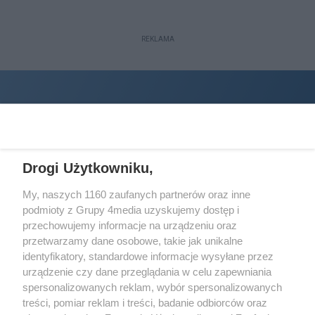
REKLAMA
Drogi Użytkowniku,
My, naszych 1160 zaufanych partnerów oraz inne
podmioty z Grupy 4media uzyskujemy dostęp i
Wydawcą
halorzeszow.pl
jest:
przechowujemy informacje na urządzeniu oraz
STOWARZYSZENIE INICJATYW SPOŁECZNYCH PERSPEKTYWA
przetwarzamy dane osobowe, takie jak unikalne
identyfikatory, standardowe informacje wysyłane przez
Adres do korespondencji:
urządzenie czy dane przeglądania w celu zapewniania
ul. Piastów 3/20
35-077 Rzeszów
spersonalizowanych reklam, wybór spersonalizowanych
treści, pomiar reklam i treści, badanie odbiorców oraz
kontakt@halorzeszow.pl