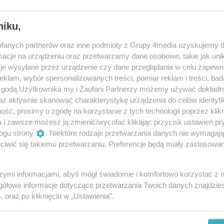
niku,
fanych partnerów oraz inne podmioty z Grupy 4media uzyskujemy d
cje na urządzeniu oraz przetwarzamy dane osobowe, takie jak unika
34
/ 41
je wysyłane przez urządzenie czy dane przeglądania w celu zapewn
klam, wybór spersonalizowanych treści, pomiar reklam i treści, bad
 zgodą Użytkownika my i Zaufani Partnerzy możemy używać dokład
omaki pt. „NIE MÓW DO MNIE GŁUCHA” ma miejsce w Ogr
az aktywnie skanować charakterystykę urządzenia do celów identyfi
ana Dekerta 2, w piątek (2 sierpnia). Ekspozycja potrwa d
ść, prosimy o zgodę na korzystanie z tych technologii poprzez klikn
a i zawsze możesz ją zmienić/wycofać klikając przycisk ustawień pr
ogu strony
. Niektóre rodzaje przetwarzania danych nie wymagaj
iwić się takiemu przetwarzaniu. Preferencje będą miały zastosowania
szymi informacjami, abyś mógł świadomie i komfortowo korzystać z
gółowe informacje dotyczące przetwarzania Twoich danych znajdzi
s
. oraz po kliknięciu w „Ustawienia”.