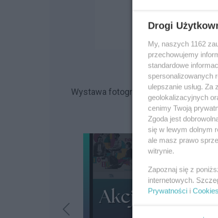
Drogi Użytkow
My, naszych 1162 zau
przechowujemy informa
standardowe informac
spersonalizowanych re
ulepszanie usług. Za
Wystawa fotografii autorstwa Anny T
geolokalizacyjnych or
Rzeszowie przy ul. J
cenimy Twoją prywatno
Zgoda jest dobrowoln
się w lewym dolnym r
ale masz prawo sprzec
witrynie.
Zapoznaj się z poniż
internetowych. Szcze
Prywatności
i
Cookie