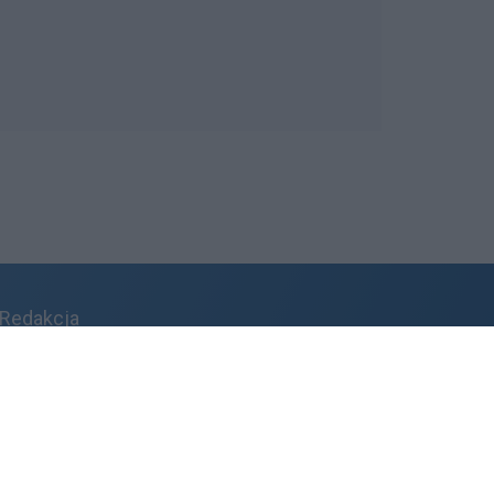
Redakcja
Reklama
Kontakt
Patronat medialny
Regulamin portalu