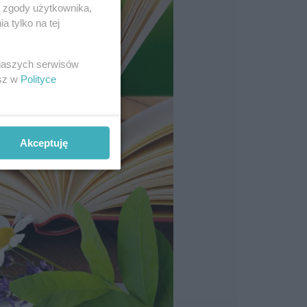
ą zgody użytkownika,
 tylko na tej
 naszych serwisów
esz w
Polityce
Akceptuję