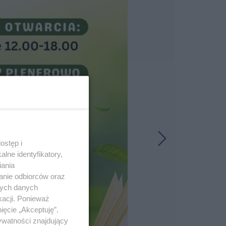
ostęp i
lne identyfikatory,
iania
anie odbiorców oraz
nych danych
kacji. Ponieważ
ięcie „Akceptuję”.
ywatności znajdujący