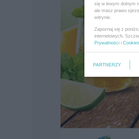
się w lewym dolnym r
ale masz prawo sprzec
witrynie.
Zapoznaj się z poniż
internetowych. Szcze
Prywatności
i
Cookie
PARTNERZY