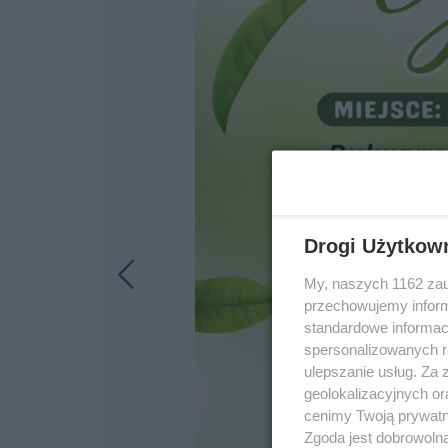
Drogi Użytkow
My, naszych 1162 zau
przechowujemy informa
standardowe informac
spersonalizowanych re
ulepszanie usług. Za
geolokalizacyjnych or
cenimy Twoją prywatno
Zgoda jest dobrowoln