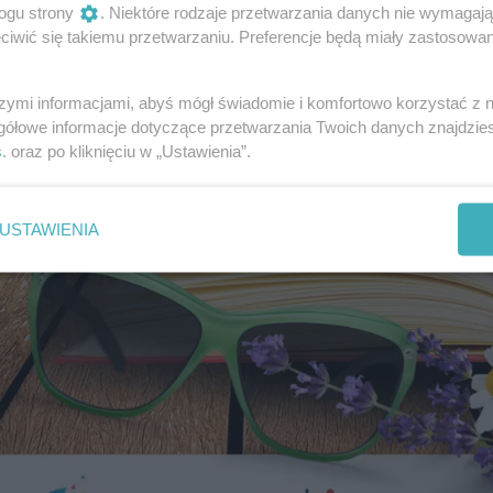
ogu strony
. Niektóre rodzaje przetwarzania danych nie wymagaj
iwić się takiemu przetwarzaniu. Preferencje będą miały zastosowania
szymi informacjami, abyś mógł świadomie i komfortowo korzystać z
gółowe informacje dotyczące przetwarzania Twoich danych znajdzi
s
. oraz po kliknięciu w „Ustawienia”.
USTAWIENIA