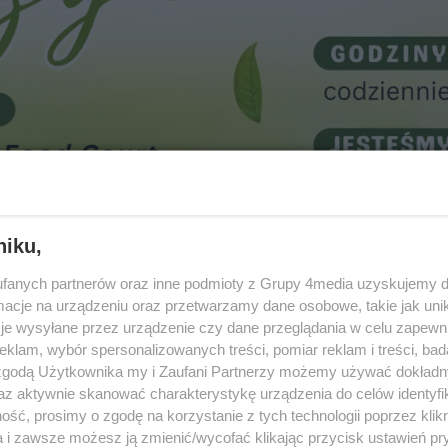
niku,
fanych partnerów oraz inne podmioty z Grupy 4media uzyskujemy d
cje na urządzeniu oraz przetwarzamy dane osobowe, takie jak unika
je wysyłane przez urządzenie czy dane przeglądania w celu zapewn
klam, wybór spersonalizowanych treści, pomiar reklam i treści, bad
 zgodą Użytkownika my i Zaufani Partnerzy możemy używać dokład
az aktywnie skanować charakterystykę urządzenia do celów identyfi
ść, prosimy o zgodę na korzystanie z tych technologii poprzez klikn
a i zawsze możesz ją zmienić/wycofać klikając przycisk ustawień pr