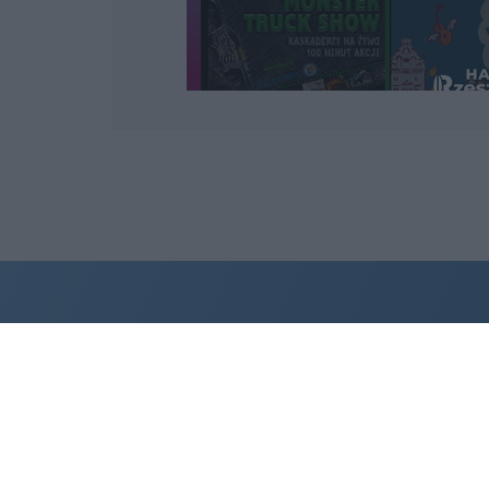
Wydawcą
halorzeszow.pl
jest: